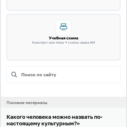
Забыли пароль?
Даю согласие на
обработку своих персональных
данных
на условиях и для целей, определённых в
политике в отношении обработки персональных
данных
, а также принимаю
Пользовательское
соглашение
.
Учебная схема
Конспект или тема → схема через ИИ
Войти
Войти через Вконтакте
Войти через Яндекс
Похожие материалы
Какого человека можно назвать по-
настоящему культурным?»