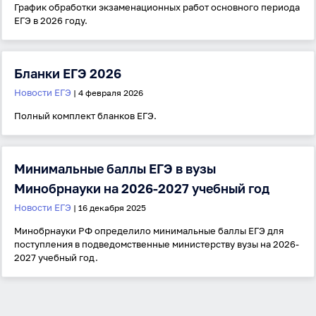
График обработки экзаменационных работ основного периода
ЕГЭ в 2026 году.
Антиспам:
Загрузка...
Бланки ЕГЭ 2026
Новости ЕГЭ
| 4 февраля 2026
Забыли пароль?
Полный комплект бланков ЕГЭ.
Даю согласие на
обработку своих персональных
данных
на условиях и для целей, определённых в
политике в отношении обработки персональных
данных
, а также принимаю
Пользовательское
Минимальные баллы ЕГЭ в вузы
соглашение
.
Минобрнауки на 2026-2027 учебный год
Войти
Новости ЕГЭ
| 16 декабря 2025
Минобрнауки РФ определило минимальные баллы ЕГЭ для
поступления в подведомственные министерству вузы на 2026-
Войти через Вконтакте
2027 учебный год.
Войти через Яндекс