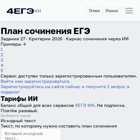
ИИ
Плюс
Поиск
План сочинения ЕГЭ
Задание 27 · Критерии 2026 · Каркас сочинения через ИИ
Примеры →
1
2
Вход
Регистрация
3
4
5
Логин
Сервис доступен только зарегистрированным пользователям.
Войти или зарегистрироваться
.
Зарегистрируйтесь на сайте сейчас и получите 1 запрос в
подарок!
Пароль
Тарифы ИИ
Баланс общий для всех сервисов
4ЕГЭ ИИ
. Не подписка.
Платёж разовый.
Выберите тариф
Антиспам:
Загрузка...
Исходный текст
Текст, по которому нужно составить план сочинения