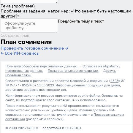
Забыли пароль?
Тема (проблема)
Даю согласие на
обработку своих персональных
Проблема из задания, например: «Что значит быть настоящим
данных
на условиях и для целей, определённых в
другом?»
политике в отношении обработки персональных
Предложить тему и текст
данных
, а также принимаю
Пользовательское
соглашение
.
Составить план
План сочинения
Войти
Проверить готовое сочинение →
← Все ИИ-сервисы
Войти через Вконтакте
Политика обработки персональных данных.
·
Согласие на обработку
персональных данных.
·
Пользовательское соглашение.
·
Доступ.
·
Войти через Яндекс
Обратная связь.
Свидетельство о регистрации средства массовой информации «
4ЕГЭ
» ЭЛ
№ ФС 77 - 85294 от 10.05.2023. Информационная продукция для детей,
достигших возраста шестнадцати лет.
На информационном ресурсе применяются cookie-файлы. Оставаясь на
сайте, вы подтверждаете своё согласие на их использование.
Право использования результатов ИИ предоставляется пользователю
исключительно для личных (учебных) целей. Условия доступа к ИИ-
сервисам, использования и выгрузки результатов — в
Пользовательском
соглашении
(раздел «ИИ-сервисы»).
© 2008-2026 «4ЕГЭ» — подготовка к ЕГЭ и ОГЭ.