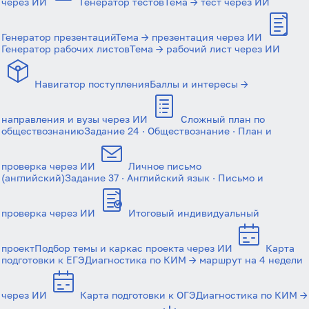
через ИИ
Генератор тестов
Тема → тест через ИИ
Генератор презентаций
Тема → презентация через ИИ
Антиспам:
Загрузка...
Генератор рабочих листов
Тема → рабочий лист через ИИ
Навигатор поступления
Баллы и интересы →
Забыли пароль?
Даю согласие на
обработку своих персональных
направления и вузы через ИИ
Сложный план по
данных
на условиях и для целей, определённых в
обществознанию
Задание 24 · Обществознание · План и
политике в отношении обработки персональных
данных
, а также принимаю
Пользовательское
соглашение
.
проверка через ИИ
Личное письмо
(английский)
Задание 37 · Английский язык · Письмо и
Войти
проверка через ИИ
Итоговый индивидуальный
Войти через Вконтакте
проект
Подбор темы и каркас проекта через ИИ
Карта
подготовки к ЕГЭ
Диагностика по КИМ → маршрут на 4 недели
Войти через Яндекс
через ИИ
Карта подготовки к ОГЭ
Диагностика по КИМ →