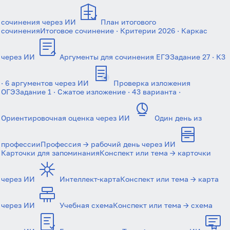
сочинения через ИИ
План итогового
сочинения
Итоговое сочинение · Критерии 2026 · Каркас
через ИИ
Аргументы для сочинения ЕГЭ
Задание 27 · К3
· 6 аргументов через ИИ
Проверка изложения
ОГЭ
Задание 1 · Сжатое изложение · 43 варианта ·
Ориентировочная оценка через ИИ
Один день из
профессии
Профессия → рабочий день через ИИ
Карточки для запоминания
Конспект или тема → карточки
Вход
Регистрация
через ИИ
Интеллект-карта
Конспект или тема → карта
Логин
через ИИ
Учебная схема
Конспект или тема → схема
Пароль