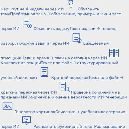
маршрут на 4 недели через ИИ
Объяснить
тему
Проблемная тема → объяснение, примеры и мини-тест
через ИИ
Объяснить задачу
Текст задачи → теория,
разбор, похожие задачи через ИИ
Ежедневный
помощник
Цели и время → план на сегодня через ИИ
Конспект из лекции
Текст или файл → структурированный
учебный конспект
Краткий пересказ
Текст или файл →
краткий пересказ через ИИ
Проверка сочинения на
признаки ИИ
Сочинение → оценка вероятности ИИ-генерации
Генератор картинок
Описание → учебная иллюстрация
через ИИ
Распознать рукописный текст
Распознавание