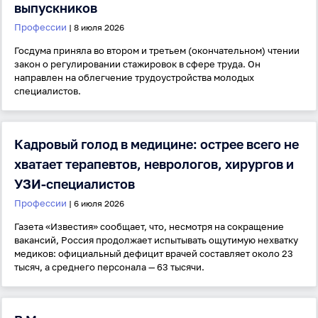
выпускников
Профессии
| 8 июля 2026
Забыли пароль?
Госдума приняла во втором и третьем (окончательном) чтении
Даю согласие на
обработку своих персональных
данных
на условиях и для целей, определённых в
закон о регулировании стажировок в сфере труда. Он
политике в отношении обработки персональных
направлен на облегчение трудоустройства молодых
данных
, а также принимаю
Пользовательское
специалистов.
соглашение
.
Войти
Кадровый голод в медицине: острее всего не
хватает терапевтов, неврологов, хирургов и
Войти через Вконтакте
УЗИ-специалистов
Профессии
| 6 июля 2026
Войти через Яндекс
Газета «Известия» сообщает, что, несмотря на сокращение
вакансий, Россия продолжает испытывать ощутимую нехватку
медиков: официальный дефицит врачей составляет около 23
тысяч, а среднего персонала — 63 тысячи.