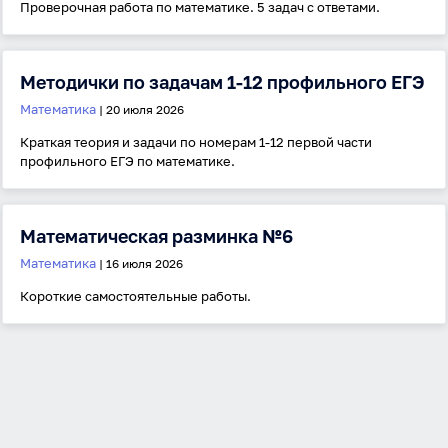
Проверочная работа по математике. 5 задач с ответами.
Антиспам:
Загрузка...
Методички по задачам 1-12 профильного ЕГЭ
Математика
Забыли пароль?
| 20 июля 2026
Даю согласие на
обработку своих персональных
Краткая теория и задачи по номерам 1-12 первой части
данных
на условиях и для целей, определённых в
профильного ЕГЭ по математике.
политике в отношении обработки персональных
данных
, а также принимаю
Пользовательское
соглашение
.
Математическая разминка №6
Войти
Математика
| 16 июля 2026
Короткие самостоятельные работы.
Войти через Вконтакте
Войти через Яндекс