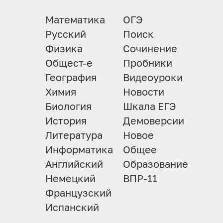
Математика
ОГЭ
Русский
Поиск
Физика
Сочинение
Общест-е
Пробники
География
Видеоуроки
Химия
Новости
Биология
Шкала ЕГЭ
История
Демоверсии
Литература
Новое
Информатика
Общее
Английский
Образование
Немецкий
ВПР-11
Французский
Испанский