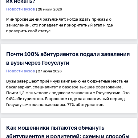
их искать?
Забыли пароль?
Новости вузов
| 28 июля 2026
Даю согласие на
обработку своих персональных
данных
на условиях и для целей, определённых в
Минпросвещения разъясняет: когда ждать приказы о
политике в отношении обработки персональных
зачислении, кто попадает на приоритетный этап и где
данных
, а также принимаю
Пользовательское
проверить свой статус.
соглашение
.
Войти
Почти 100% абитуриентов подали заявления
в вузы через Госуслуги
Войти через Вконтакте
Новости вузов
| 27 июля 2026
Войти через Яндекс
Вузы завершают приёмную кампанию на бюджетные места на
бакалавриат, специалитет и базовое высшее образование.
Почти 1,3 млн человек подавали заявления с Госуслугами. Это
94% абитуриентов. В прошлом году за аналогичный период
Госуслугами воспользовались 77% абитуриентов.
Как мошенники пытаются обмануть
абитуриентов и родителей: схемы и способы