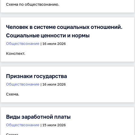
Схема по обществознанию.
Пароль
Человек в системе социальных отношений.
Антиспам:
Загрузка...
Социальные ценности и нормы
Обществознание
| 16 июля 2026
Конспект.
Забыли пароль?
Даю согласие на
обработку своих персональных
данных
на условиях и для целей, определённых в
политике в отношении обработки персональных
Признаки государства
данных
, а также принимаю
Пользовательское
соглашение
.
Обществознание
| 16 июля 2026
Схема.
Войти
Виды заработной платы
Войти через Вконтакте
Обществознание
| 15 июля 2026
Войти через Яндекс
Схема.