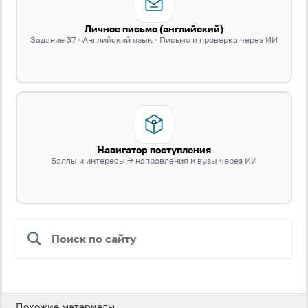
Даю согласие на
обработку своих персональных
данных
на условиях и для целей, определённых в
Личное письмо (английский)
политике в отношении обработки персональных
Задание 37 · Английский язык · Письмо и проверка через ИИ
данных
, а также принимаю
Пользовательское
соглашение
.
Войти
Войти через Вконтакте
Навигатор поступления
Баллы и интересы → направления и вузы через ИИ
Войти через Яндекс
Похожие материалы