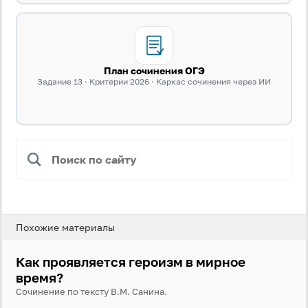
Забыли пароль?
Даю согласие на
обработку своих персональных
данных
на условиях и для целей, определённых в
политике в отношении обработки персональных
данных
, а также принимаю
Пользовательское
План сочинения ОГЭ
соглашение
.
Задание 13 · Критерии 2026 · Каркас сочинения через ИИ
Войти
Войти через Вконтакте
Войти через Яндекс
Похожие материалы
Как проявляется героизм в мирное
время?
Сочинение по тексту В.М. Санина.