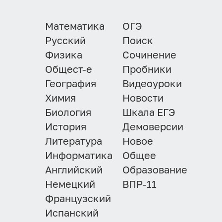
Математика
ОГЭ
Русский
Поиск
Физика
Сочинение
Общест-е
Пробники
География
Видеоуроки
Химия
Новости
Биология
Шкала ЕГЭ
История
Демоверсии
Литература
Новое
Информатика
Общее
Английский
Образование
Немецкий
ВПР-11
Французский
Испанский