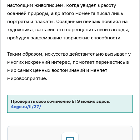
настоящим живописцем, когда увидел красоту
осенней природы, а до этого момента писал лишь
портреты и плакаты. Созданный пейзаж повлиял на
художника, заставил его переоценить свои взгляды,
пробудил задремавшие творческие способности.
Таким образом, искусство действительно вызывает у
многих искренний интерес, помогает перенестись в
мир самых ценных воспоминаний и меняет
мировосприятие.
Вход
Регистрация
Проверить своё сочинение ЕГЭ можно здесь:
4ege.ru/ii/27/
Логин
Пароль