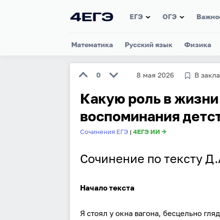
ЕГЭ
ОГЭ
Важно
Математика
Русский язык
Физика
0
8 мая 2026
В закл
Какую роль в жизни
воспоминания детс
Сочинения ЕГЭ
4ЕГЭ ИИ →
|
Сочинение по тексту Д.
Начало текста
Я стоял у окна вагона, бесцельно гл