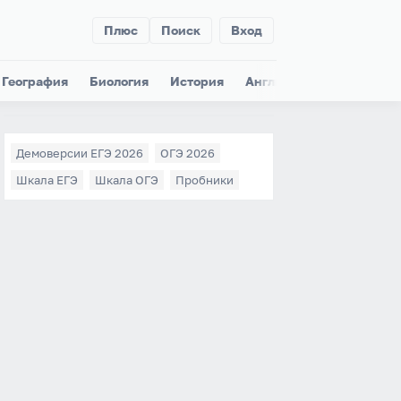
Плюс
Поиск
Вход
География
Биология
История
Английский
Немецки
Демоверсии ЕГЭ 2026
ОГЭ 2026
Шкала ЕГЭ
Шкала ОГЭ
Пробники