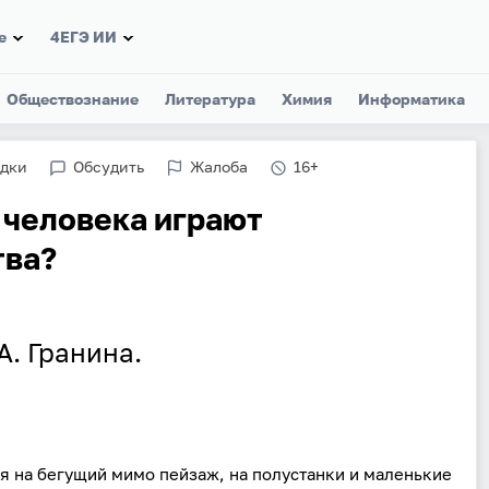
е
4ЕГЭ ИИ
Обществознание
Литература
Химия
Информатика
адки
Обсудить
Жалоба
16+
 человека играют
тва?
А. Гранина.
ядя на бегущий мимо пейзаж, на полустанки и маленькие