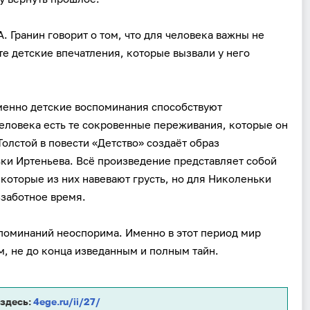
. Гранин говорит о том, что для человека важны не
те детские впечатления, которые вызвали у него
именно детские воспоминания способствуют
еловека есть те сокровенные переживания, которые он
Вход
Регистрация
Толстой в повести «Детство» создаёт образ
Логин
ки Иртеньева. Всё произведение представляет собой
которые из них навевают грусть, но для Николеньки
ззаботное время.
Пароль
споминаний неоспорима. Именно в этот период мир
, не до конца изведанным и полным тайн.
Антиспам:
Загрузка...
 здесь:
4ege.ru/ii/27/
Забыли пароль?