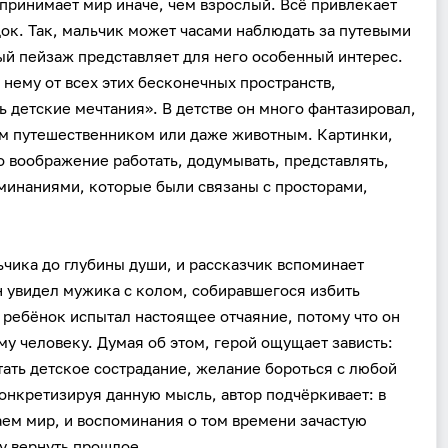
спринимает мир иначе, чем взрослый. Всё привлекает
ок. Так, мальчик может часами наблюдать за путевыми
ый пейзаж представляет для него особенный интерес.
 нему от всех этих бесконечных пространств,
 детские мечтания». В детстве он много фантазировал,
м путешественником или даже животным. Картинки,
 воображение работать, додумывать, представлять,
оминаниями, которые были связаны с просторами,
ьчика до глубины души, и рассказчик вспоминает
 увидел мужика с колом, собиравшегося избить
 ребёнок испытал настоящее отчаяние, потому что он
му человеку. Думая об этом, герой ощущает зависть:
ать детское сострадание, желание бороться с любой
онкретизируя данную мысль, автор подчёркивает: в
ем мир, и воспоминания о том времени зачастую
у вернуть прошлое.