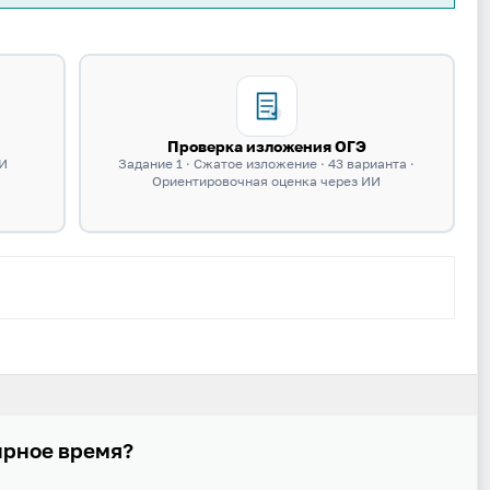
Даю согласие на
обработку своих персональных данных
на
условиях и для целей, определённых в
политике в
отношении обработки персональных данных
, а также
принимаю
Пользовательское соглашение
.
Войти
Проверка изложения ОГЭ
ИИ
Задание 1 · Сжатое изложение · 43 варианта ·
Ориентировочная оценка через ИИ
Войти через Вконтакте
Войти через Яндекс
ирное время?