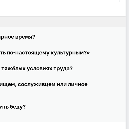
Войти через Яндекс
ирное время?
ать по-настоящему культурным?»
 тяжёлых условиях труда?
рищем, сослуживцем или личное
ить беду?