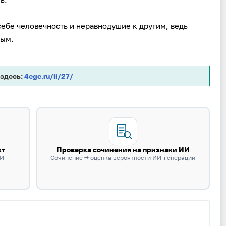
Логин
себе человечность и неравнодушие к другим, ведь
ным.
Пароль
Антиспам:
Загрузка...
 здесь:
4ege.ru/ii/27/
Забыли пароль?
Даю согласие на
обработку своих персональных данных
на
условиях и для целей, определённых в
политике в
отношении обработки персональных данных
, а также
кт
Проверка сочинения на признаки ИИ
принимаю
Пользовательское соглашение
.
ИИ
Сочинение → оценка вероятности ИИ-генерации
Войти
Войти через Вконтакте