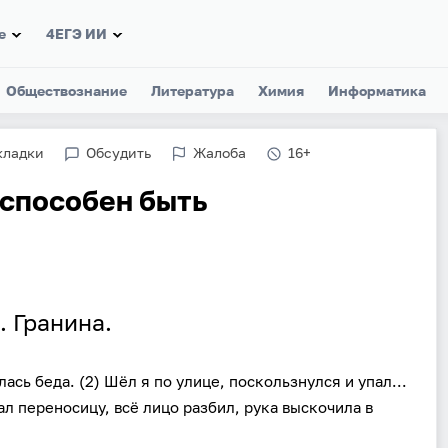
е
4ЕГЭ ИИ
Обществознание
Литература
Химия
Информатика
кладки
Обсудить
Жалоба
16+
 способен быть
. Гранина.
ась беда. (2) Шёл я по улице, поскользнулся и упал...
ал переносицу, всё лицо разбил, рука выскочила в