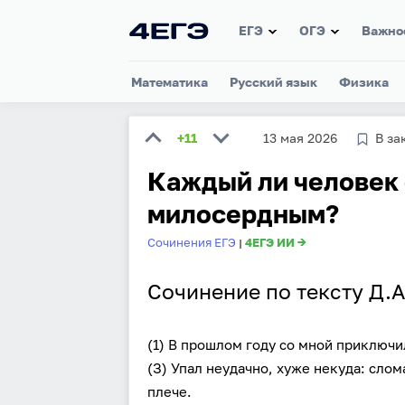
ЕГЭ
ОГЭ
Важно
Математика
Русский язык
Физика
+11
13 мая 2026
В за
Каждый ли человек
милосердным?
Сочинения ЕГЭ
4ЕГЭ ИИ →
|
Сочинение по тексту Д.А
(1) В прошлом году со мной приключил
(З) Упал неудачно, хуже некуда: слом
плече.