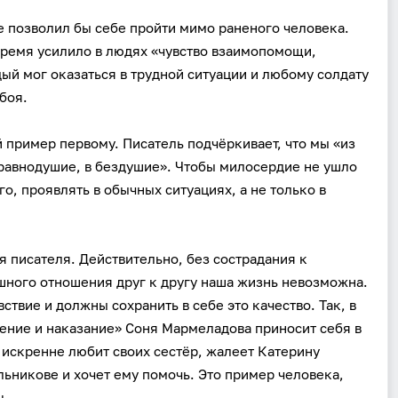
е позволил бы себе пройти мимо раненого человека.
 время усилило в людях «чувство взаимопомощи,
дый мог оказаться в трудной ситуации и любому солдату
боя.
й пример первому. Писатель подчёркивает, что мы «из
равнодушие, в бездушие». Чтобы милосердие не ушло
о, проявлять в обычных ситуациях, а не только в
я писателя. Действительно, без сострадания к
шного отношения друг к другу наша жизнь невозможна.
твие и должны сохранить в себе это качество. Так, в
ение и наказание» Соня Мармеладова приносит себя в
 искренне любит своих сестёр, жалеет Катерину
Вход
Регистрация
льникове и хочет ему помочь. Это пример человека,
ь.