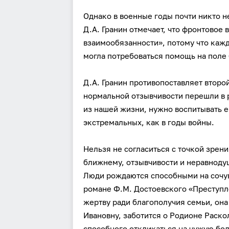
Однако в военные годы почти никто н
Д.А. Гранин отмечает, что фронтовое
взаимо­обязанности», потому что каж
могла потребоваться помощь на поле 
Д.А. Гранин противопоставляет второ
нормальной отзывчивости перешли в 
из нашей жизни, нужно воспитывать ег
экстремальных, как в годы войны.
Нельзя не согласиться с точкой зрени
ближнему, отзывчивости и неравноду
Люди рождаются способными на сочувс
романе Ф.М. Достоевского «Преступл
жертву ради благополучия семьи, она
Ивановну, заботится о Родионе Раско
способного откликаться на чужую бол