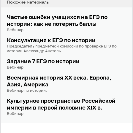
Похожие материалы
Вход
Регистрация
Частые ошибки учащихся на ЕГЭ по
истории: как не потерять баллы
Логин
Вебинар.
Консультация к ЕГЭ по истории
Пароль
Председатель предметной комиссии по проверке ЕГЭ по
истории Александр Анатоль...
Задание 7 ЕГЭ по истории
Антиспам:
Загрузка...
Вебинар.
Всемирная история XX века. Европа,
Азия, Америка
Забыли пароль?
Вебинар по истории.
Даю согласие на
обработку своих персональных
Культурное пространство Российской
данных
на условиях и для целей, определённых в
политике в отношении обработки персональных
империи в первой половине XIX в.
данных
, а также принимаю
Пользовательское
Вебинар.
соглашение
.
Войти