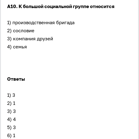
Даю согласие на
обработку своих персональных
А10. К большой социальной группе относится
данных
на условиях и для целей, определённых в
политике в отношении обработки персональных
данных
, а также принимаю
Пользовательское
1) производственная бригада
соглашение
.
2) сословие
Войти
3) компания друзей
4) семья
Войти через Вконтакте
Войти через Яндекс
Ответы
1) 3
2) 1
3) 3
4) 4
5) 3
6) 1