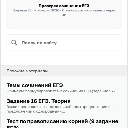
Проверка сочинения ЕГЭ
Задание 27 · Критерии 2026 · Ориентировочная оценка через
ИИ
Вход
Регистрация
Логин
Похожие материалы
Пароль
Темы сочинений ЕГЭ
Примеры формулировок тем в сочинении ЕГЭ (задание 27).
Задание 16 ЕГЭ. Теория
Антиспам:
Загрузка...
Знаки препинания в сложносочинённом предложении и в
предложении с однородными...
Тест по правописанию корней (9 задание
Забыли пароль?
ЕГЭ)