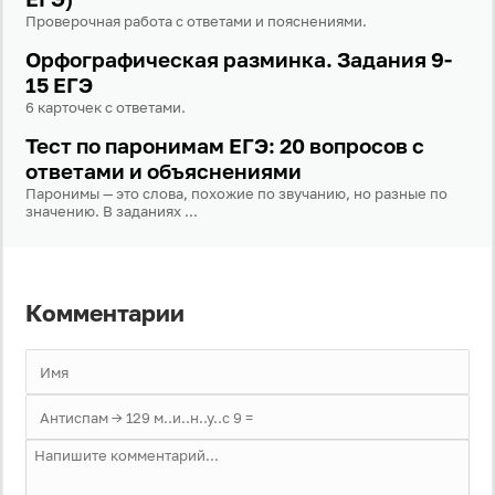
Даю согласие на
обработку своих персональных
Проверочная работа с ответами и пояснениями.
данных
на условиях и для целей, определённых в
политике в отношении обработки персональных
Орфографическая разминка. Задания 9-
данных
, а также принимаю
Пользовательское
соглашение
.
15 ЕГЭ
6 карточек с ответами.
Войти
Тест по паронимам ЕГЭ: 20 вопросов с
ответами и объяснениями
Паронимы — это слова, похожие по звучанию, но разные по
Войти через Вконтакте
значению. В заданиях ...
Войти через Яндекс
Комментарии