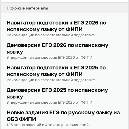
Похожие материалы
Вход
Регистрация
Навигатор подготовки к ЕГЭ 2026 по
испанскому языку от ФИПИ
Логин
Рекомендации по самостоятельной подготовке.
Демоверсия ЕГЭ 2026 по испанскому
языку
Пароль
Утверждённая демоверсия ЕГЭ 2026 от ФИПИ.
Навигатор подготовки к ЕГЭ 2025 по
Антиспам:
Загрузка...
испанскому языку от ФИПИ
Рекомендации по самостоятельной подготовке.
Демоверсия ЕГЭ 2025 по испанскому
Забыли пароль?
языку
Даю согласие на
обработку своих персональных
Утверждённая демоверсия ЕГЭ 2025 от ФИПИ.
данных
на условиях и для целей, определённых в
политике в отношении обработки персональных
Новые задания ЕГЭ по русскому языку из
данных
, а также принимаю
Пользовательское
ОБЗ ФИПИ
соглашение
.
135 новых заданий и 4 текста для сочинений.