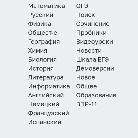
Математика
ОГЭ
Русский
Поиск
Физика
Сочинение
Общест-е
Пробники
География
Видеоуроки
Химия
Новости
Биология
Шкала ЕГЭ
История
Демоверсии
Литература
Новое
Информатика
Общее
Английский
Образование
Немецкий
ВПР-11
Французский
Испанский