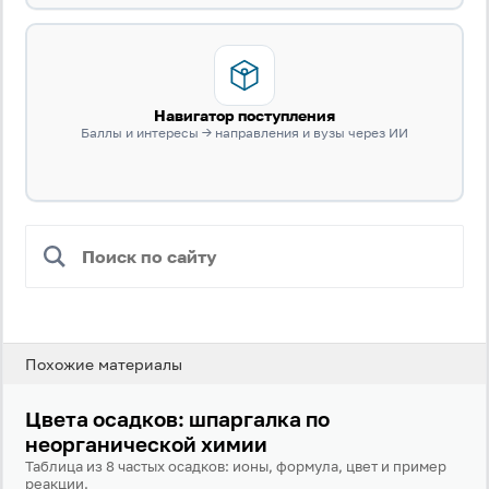
Навигатор поступления
Баллы и интересы → направления и вузы через ИИ
Вход
Регистрация
Логин
Пароль
Похожие материалы
Цвета осадков: шпаргалка по
Антиспам:
Загрузка...
неорганической химии
Таблица из 8 частых осадков: ионы, формула, цвет и пример
реакции.