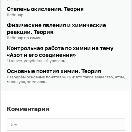
Забыли пароль?
Степень окисления. Теория
Даю согласие на
обработку своих персональных
Вебинар.
данных
на условиях и для целей, определённых в
Физические явления и химические
политике в отношении обработки персональных
данных
, а также принимаю
Пользовательское
реакции. Теория
соглашение
.
Вебинар по химии.
Контрольная работа по химии на тему
Войти
«Азот и его соединения»
11 класс, углублённый уровень.
Войти через Вконтакте
Основные понятия химии. Теория
Разберём основные понятия химии: что такое вещество, атом,
Войти через Яндекс
молекула, химическ...
Комментарии