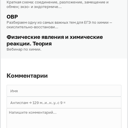
Краткая схема: соединение, разложение, замещение и
обмен; экзо- и эндотермиче...
Пароль
ОВР
Разбираем одну из самых важных тем для ЕГЭ по химии —
окислительно-восстанови...
Антиспам:
Загрузка...
Физические явления и химические
реакции. Теория
Вебинар по химии.
Забыли пароль?
Даю согласие на
обработку своих персональных
данных
на условиях и для целей, определённых в
политике в отношении обработки персональных
Комментарии
данных
, а также принимаю
Пользовательское
соглашение
.
Войти
Войти через Вконтакте
Войти через Яндекс