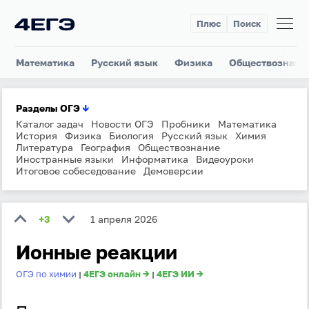
Плюс
Поиск
Математика
Русский язык
Физика
Обществознани
Разделы ОГЭ
↓
Каталог задач
Новости ОГЭ
Пробники
Математика
История
Физика
Биология
Русский язык
Химия
Литература
География
Обществознание
Иностранные языки
Информатика
Видеоуроки
Итоговое собеседование
Демоверсии
+3
1 апреля 2026
Ионные реакции
ОГЭ по химии
4ЕГЭ онлайн →
4ЕГЭ ИИ →
|
|