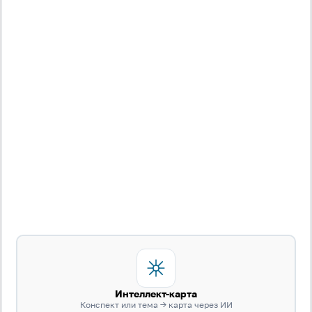
Интеллект-карта
Конспект или тема → карта через ИИ