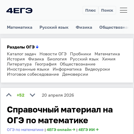
Плюс
Поиск
Математика
Русский язык
Физика
Обществознани
Разделы ОГЭ
↓
Каталог задач
Новости ОГЭ
Пробники
Математика
История
Физика
Биология
Русский язык
Химия
Литература
География
Обществознание
Иностранные языки
Информатика
Видеоуроки
Итоговое собеседование
Демоверсии
+52
20 апреля 2026
Справочный материал на
ОГЭ по математике
ОГЭ по математике
4ЕГЭ онлайн →
4ЕГЭ ИИ →
|
|