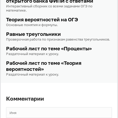
открытого банка ФИПИ с ответами
Интерактивный сборник со всеми задачами ОГЭ по
Забыли пароль?
математике.
Даю согласие на
обработку своих персональных
данных
на условиях и для целей, определённых в
Теория вероятностей на ОГЭ
политике в отношении обработки персональных
Основные понятия и формулы.
данных
, а также принимаю
Пользовательское
соглашение
.
Равные треугольники
Проверочная работа по признакам равенства треугольников.
Войти
Рабочий лист по теме «Проценты»
Раздаточный материал к уроку.
Войти через Вконтакте
Рабочий лист по теме «Теория
вероятностей»
Войти через Яндекс
Раздаточный материал к уроку.
Комментарии