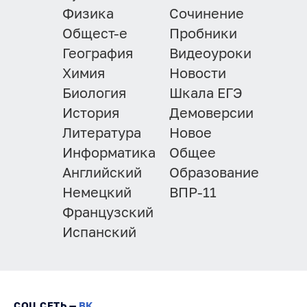
Физика
Сочинение
Общест-е
Пробники
География
Видеоуроки
Химия
Новости
Биология
Шкала ЕГЭ
История
Демоверсии
Литература
Новое
Информатика
Общее
Английский
Образование
Немецкий
ВПР-11
Французский
Испанский
СОЦ.СЕТЬ —
ВК
.