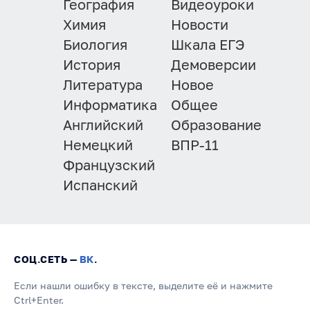
География
Видеоуроки
Химия
Новости
Биология
Шкала ЕГЭ
История
Демоверсии
Литература
Новое
Информатика
Общее
Английский
Образование
Немецкий
ВПР-11
Французский
Испанский
СОЦ.СЕТЬ —
ВК
.
Если нашли ошибку в тексте, выделите её и нажмите
Ctrl+Enter.