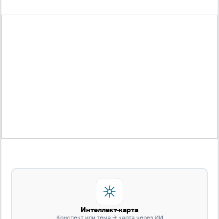
Интеллект-карта
Конспект или тема → карта через ИИ