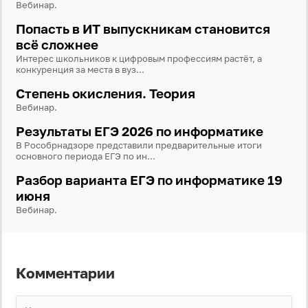
Вебинар.
Попасть в ИТ выпускникам становится
Логин
всё сложнее
Интерес школьников к цифровым профессиям растёт, а
конкуренция за места в вуз...
Пароль
Степень окисления. Теория
Вебинар.
Антиспам:
Загрузка...
Результаты ЕГЭ 2026 по информатике
В Рособрнадзоре представили предварительные итоги
основного периода ЕГЭ по ин...
Разбор варианта ЕГЭ по информатике 19
Забыли пароль?
июня
Даю согласие на
обработку своих персональных
данных
на условиях и для целей, определённых в
Вебинар.
политике в отношении обработки персональных
данных
, а также принимаю
Пользовательское
соглашение
.
Комментарии
Войти