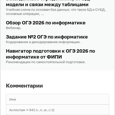
Забыли пароль?
модели и связи между таблицами
Даю согласие на
обработку своих персональных
Учебная схема по основам баз данных: что такое БД и СУБД,
данных
на условиях и для целей, определённых в
основные операции, ...
политике в отношении обработки персональных
данных
, а также принимаю
Пользовательское
Обзор ОГЭ 2026 по информатике
соглашение
.
Вебинар.
Задание №2 ОГЭ по информатике
Войти
Кодирование и декодирование информации.
Навигатор подготовки к ОГЭ 2026 по
Войти через Вконтакте
информатике от ФИПИ
Рекомендации по самостоятельной подготовке.
Войти через Яндекс
Комментарии