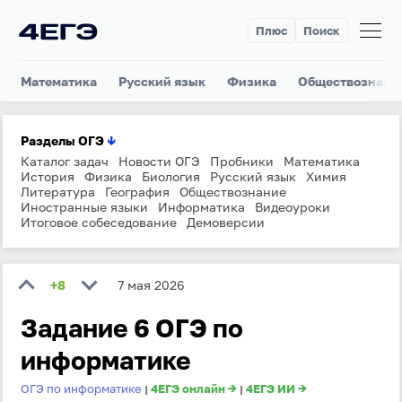
Плюс
Поиск
Математика
Русский язык
Физика
Обществознани
Разделы ОГЭ
↓
Каталог задач
Новости ОГЭ
Пробники
Математика
История
Физика
Биология
Русский язык
Химия
Литература
География
Обществознание
Иностранные языки
Информатика
Видеоуроки
Итоговое собеседование
Демоверсии
+8
7 мая 2026
Задание 6 ОГЭ по
информатике
ОГЭ по информатике
4ЕГЭ онлайн →
4ЕГЭ ИИ →
|
|