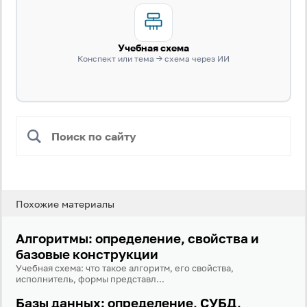
Учебная схема
Конспект или тема → схема через ИИ
Вход
Регистрация
Логин
Похожие материалы
Пароль
Алгоритмы: определение, свойства и
базовые конструкции
Антиспам:
Загрузка...
Учебная схема: что такое алгоритм, его свойства,
исполнитель, формы представл...
Базы данных: определение, СУБД,