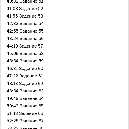
40:32 Задание 51
41:08 Задание 52
41:55 Задание 53
42:33 Задание 54
Вход
Регистрация
42:55 Задание 55
43:24 Задание 56
Логин
44:10 Задание 57
45:06 Задание 58
45:54 Задание 59
Пароль
46:31 Задание 60
47:22 Задание 61
48:13 Задание 62
Антиспам:
Загрузка...
48:54 Задание 63
49:49 Задание 64
Забыли пароль?
50:43 Задание 65
51:43 Задание 66
Даю согласие на
обработку своих персональных
данных
на условиях и для целей, определённых в
52:28 Задание 67
политике в отношении обработки персональных
данных
, а также принимаю
Пользовательское
53:23 Задание 68