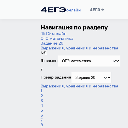
4ЕГЭ →
онлайн
Навигация по разделу
4ЕГЭ онлайн
ОГЭ математика
Задание 20
Выражения, уравнения и неравенства
№1
Экзамен
/
Номер задания
Выражения, уравнения и неравенства
1
2
3
4
5
6
7
8