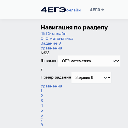
4ЕГЭ →
онлайн
Навигация по разделу
4ЕГЭ онлайн
ОГЭ математика
Задание 9
Уравнения
№23
Экзамен
/
Номер задания
Уравнения
1
2
3
4
5
6
7
8