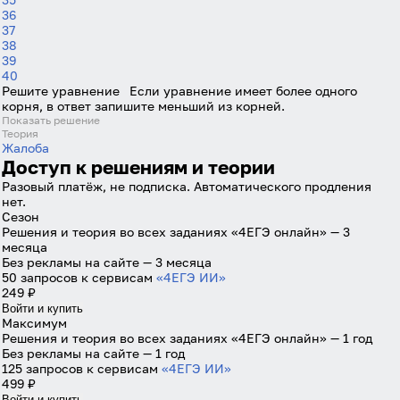
36
Войти
37
38
39
40
Войти через Вконтакте
Решите уравнение
Если уравнение имеет более одного
корня, в ответ запишите меньший из корней.
Показать решение
Войти через Яндекс
Теория
Жалоба
Доступ к решениям и теории
Разовый платёж, не подписка. Автоматического продления
нет.
Сезон
Решения и теория во всех заданиях «4ЕГЭ онлайн» — 3
месяца
Без рекламы на сайте — 3 месяца
50 запросов к сервисам
«4ЕГЭ ИИ»
249 ₽
Войти и купить
Максимум
Решения и теория во всех заданиях «4ЕГЭ онлайн» — 1 год
Без рекламы на сайте — 1 год
125 запросов к сервисам
«4ЕГЭ ИИ»
499 ₽
Войти и купить