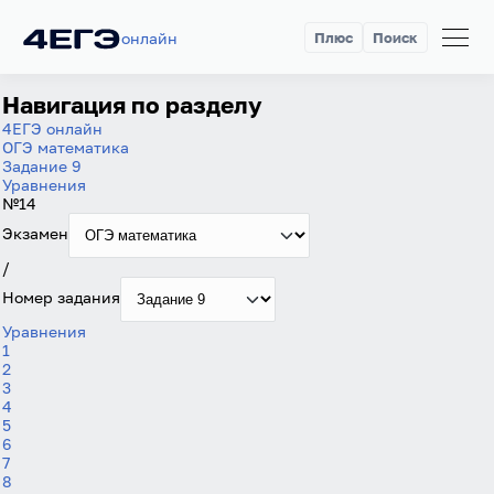
онлайн
Плюс
Поиск
Навигация по разделу
4ЕГЭ онлайн
ОГЭ математика
Задание 9
Уравнения
№14
Экзамен
/
Номер задания
Уравнения
1
2
3
4
5
6
7
8