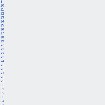
9
10
11
12
13
Вход
Регистрация
14
15
Логин
16
17
18
19
20
Пароль
21
22
23
24
Антиспам:
Загрузка...
25
26
27
28
Забыли пароль?
29
30
Даю согласие на
обработку своих персональных
31
данных
на условиях и для целей, определённых в
32
политике в отношении обработки персональных
33
данных
, а также принимаю
Пользовательское
34
соглашение
.
35