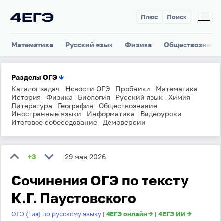
Плюс
Поиск
Математика
Русский язык
Физика
Обществознани
Разделы ОГЭ
↓
Каталог задач
Новости ОГЭ
Пробники
Математика
История
Физика
Биология
Русский язык
Химия
Литература
География
Обществознание
Иностранные языки
Информатика
Видеоуроки
Итоговое собеседование
Демоверсии
+3
29 мая 2026
Сочинения ОГЭ по тексту
К.Г. Паустовского
ОГЭ (гиа) по русскому языку
4ЕГЭ онлайн →
4ЕГЭ ИИ →
|
|