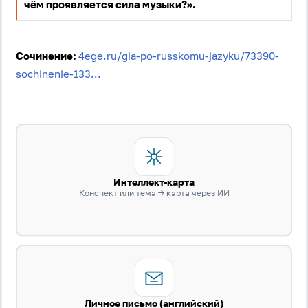
чём проявляется сила музыки?».
Пароль
Сочинение:
4ege.ru/gia-po-russkomu-jazyku/73390-
sochinenie-133...
Антиспам:
Загрузка...
Забыли пароль?
Даю согласие на
обработку своих персональных
данных
на условиях и для целей, определённых в
политике в отношении обработки персональных
Интеллект-карта
данных
, а также принимаю
Пользовательское
Конспект или тема → карта через ИИ
соглашение
.
Войти
Войти через Вконтакте
Войти через Яндекс
Личное письмо (английский)