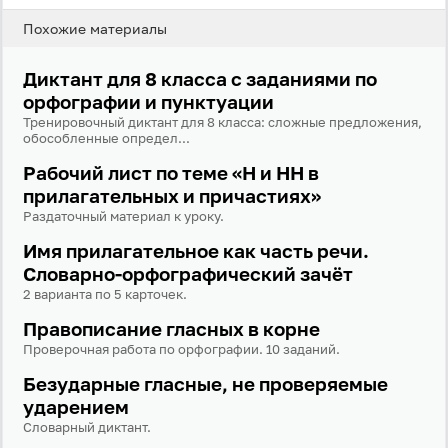
Антиспам:
Загрузка...
Похожие материалы
Диктант для 8 класса с заданиями по
Забыли пароль?
орфографии и пунктуации
Тренировочный диктант для 8 класса: сложные предложения,
Даю согласие на
обработку своих персональных
обособленные определ...
данных
на условиях и для целей, определённых в
политике в отношении обработки персональных
Рабочий лист по теме «Н и НН в
данных
, а также принимаю
Пользовательское
соглашение
.
прилагательных и причастиях»
Раздаточный материал к уроку.
Войти
Имя прилагательное как часть речи.
Словарно-орфографический зачёт
2 варианта по 5 карточек.
Войти через Вконтакте
Правописание гласных в корне
Войти через Яндекс
Проверочная работа по орфографии. 10 заданий.
Безударные гласные, не проверяемые
ударением
Словарный диктант.