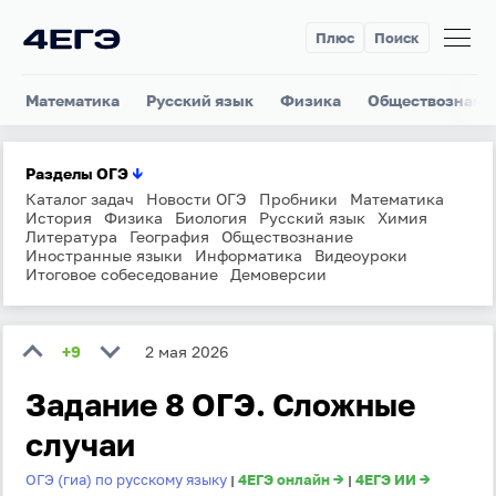
Плюс
Поиск
Математика
Русский язык
Физика
Обществознани
Разделы ОГЭ
↓
Каталог задач
Новости ОГЭ
Пробники
Математика
История
Физика
Биология
Русский язык
Химия
Литература
География
Обществознание
Иностранные языки
Информатика
Видеоуроки
Итоговое собеседование
Демоверсии
+9
2 мая 2026
Задание 8 ОГЭ. Сложные
случаи
ОГЭ (гиа) по русскому языку
4ЕГЭ онлайн →
4ЕГЭ ИИ →
|
|