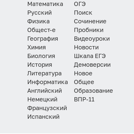
Математика
ОГЭ
Русский
Поиск
Физика
Сочинение
Общест-е
Пробники
География
Видеоуроки
Химия
Новости
Биология
Шкала ЕГЭ
История
Демоверсии
Литература
Новое
Информатика
Общее
Английский
Образование
Немецкий
ВПР-11
Французский
Испанский