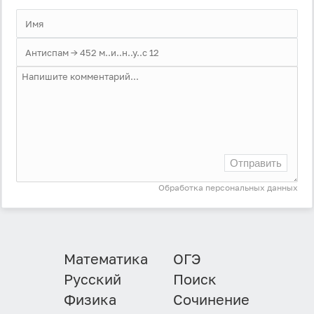
Забыли пароль?
Даю согласие на
обработку своих персональных
данных
на условиях и для целей, определённых в
политике в отношении обработки персональных
данных
, а также принимаю
Пользовательское
соглашение
.
Войти
Отправить
Войти через Вконтакте
Обработка персональных данных
Войти через Яндекс
Математика
ОГЭ
Русский
Поиск
Физика
Сочинение