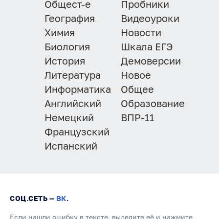
Общест-е
Пробники
География
Видеоуроки
Химия
Новости
Биология
Шкала ЕГЭ
История
Демоверсии
Литература
Новое
Информатика
Общее
Английский
Образование
Немецкий
ВПР-11
Французский
Испанский
СОЦ.СЕТЬ —
ВК
.
Если нашли ошибку в тексте, выделите её и нажмите