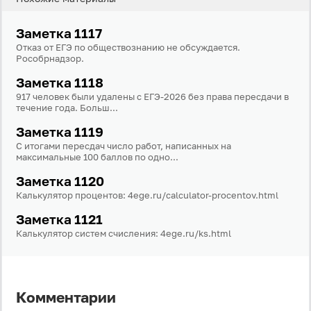
Заметка 1117
Отказ от ЕГЭ по обществознанию не обсуждается.
Рособрнадзор.
Заметка 1118
917 человек были удалены с ЕГЭ-2026 без права пересдачи в
течение года. Больш...
Заметка 1119
С итогами пересдач число работ, написанных на
максимальные 100 баллов по одно...
Вход
Регистрация
Заметка 1120
Логин
Калькулятор процентов: 4ege.ru/calculator-procentov.html
Заметка 1121
Калькулятор систем счисления: 4ege.ru/ks.html
Пароль
Комментарии
Антиспам:
Загрузка...