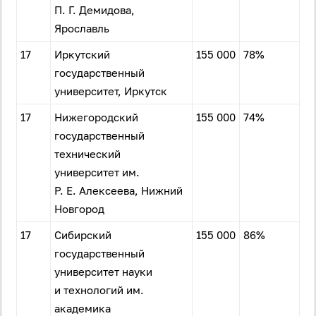
Забыли пароль?
П. Г. Демидова,
Даю согласие на
обработку своих персональных
Ярославль
данных
на условиях и для целей, определённых в
политике в отношении обработки персональных
17
Иркутский
155 000
78%
данных
, а также принимаю
Пользовательское
соглашение
.
государственный
университет, Иркутск
Войти
17
Нижегородский
155 000
74%
государственный
Войти через Вконтакте
технический
университет им.
Войти через Яндекс
Р. Е. Алексеева, Нижний
Новгород
17
Сибирский
155 000
86%
государственный
университет науки
и технологий им.
академика