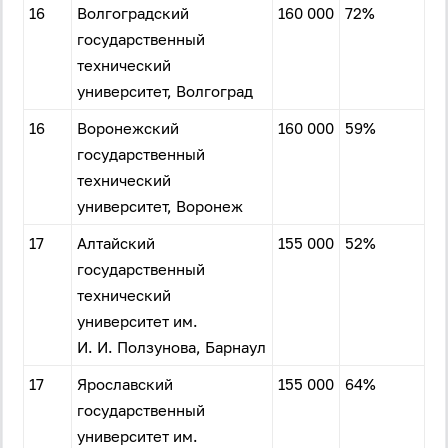
16
Волгоградский
160 000
72%
государственный
технический
университет, Волгоград
16
Воронежский
160 000
59%
государственный
технический
Вход
Регистрация
университет, Воронеж
Логин
17
Алтайский
155 000
52%
государственный
технический
Пароль
университет им.
И. И. Ползунова, Барнаул
Антиспам:
Загрузка...
17
Ярославский
155 000
64%
государственный
университет им.