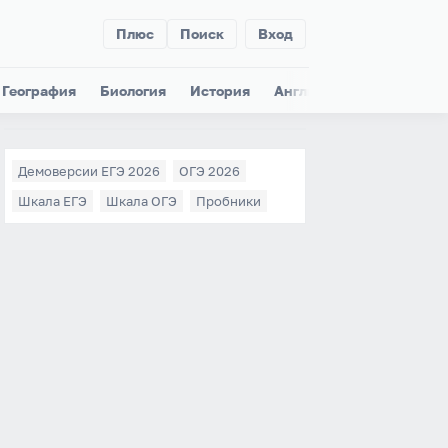
Плюс
Поиск
Вход
География
Биология
История
Английский
Немецки
Демоверсии ЕГЭ 2026
ОГЭ 2026
Шкала ЕГЭ
Шкала ОГЭ
Пробники