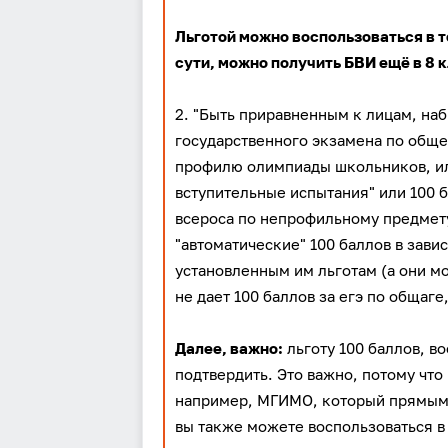
Льготой можно воспользоваться в те
сути, можно получить БВИ ещё в 8 
2. "Быть приравненным к лицам, на
государственного экзамена по общ
профилю олимпиады школьников, и
вступительные испытания" или 100 б
всероса по непрофильному предмету
"автоматические" 100 баллов в завис
установленным им льготам (а они м
не дает 100 баллов за егэ по общаге
Далее, важно:
льготу 100 баллов, в
подтвердить. Это важно, потому что
например, МГИМО, который прямым т
вы также можете воспользоваться в