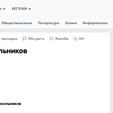
е
4ЕГЭ ИИ
Обществознание
Литература
Химия
Информатика
 закладки
Обсудить
Жалоба
16+
льников
школьников