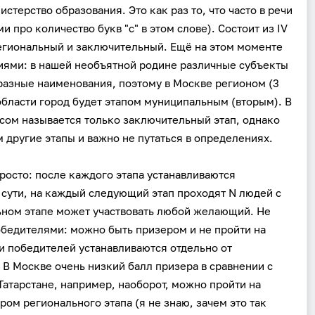
терство образования. Это как раз то, что часто в речи
 про количество букв "с" в этом слове). Состоит из IV
егиональный и заключительный. Ещё на этом моменте
ниями: в нашей необъятной родине различные субъекты
разные наименования, поэтому в Москве регионом (3
 области город будет этапом муниципальным (вторым). В
сом называется только заключительный этап, однако
 другие этапы и важно не путаться в определениях.
росто: после каждого этапа устанавливаются
 сути, на каждый следующий этап проходят N людей с
ьном этапе может участвовать любой желающий. Не
обедителями: можно быть призером и не пройти на
 и победителей устанавливаются отдельно от
. В Москве очень низкий балл призера в сравнении с
Татарстане, например, наоборот, можно пройти на
ром регионального этапа (я не знаю, зачем это так