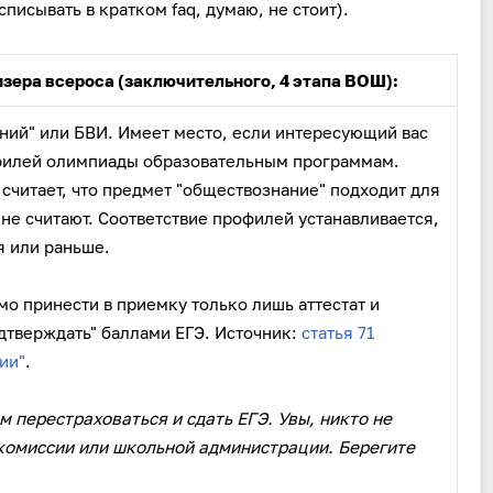
списывать в кратком faq, думаю, не стоит).
изера всероса (заключительного, 4 этапа ВОШ):
аний" или БВИ. Имеет место, если интересующий вас
офилей олимпиады образовательным программам.
читает, что предмет "обществознание" подходит для
не считают. Соответствие профилей устанавливается,
я или раньше.
мо принести в приемку только лишь аттестат и
одтверждать" баллами ЕГЭ. Источник:
статья 71
ии"
.
м перестраховаться и сдать ЕГЭ. Увы, никто не
комиссии или школьной администрации. Берегите