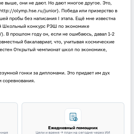
е выше, они не дают. Но дают многое другое. Это,
tp://olymp.hse.ru/junior). Победа или призерство в
сшей пробы без написания I этапа. Ещё мне известна
й Школьный конкурс РЭШ по экономике
/). В прошлом году он, если не ошибаюсь, давал 1-2
овместный бакалавриат, что, учитывая космические
вестен Открытый чемпионат школ по экономике,
езумной гонки за дипломами. Это придает им дух
и соревнования.
Ежедневный помощник
очная
Цели и время → план на сегодня через ИИ