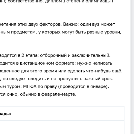
ант, соответственно, диплом 1 степени олимпиады I
Забыли пароль?
Даю согласие на
обработку своих персональных данных
на
условиях и для целей, определённых в
политике в
отношении обработки персональных данных
, а также
четания этих двух факторов. Важно: один вуз может
принимаю
Пользовательское соглашение
.
ным предметам, у которых могут быть разные уровни,
Войти
одятся в 2 этапа: отборочный и заключительный.
Войти через Вконтакте
оводится в дистанционном формате: нужно написать
веденное для этого время или сделать что-нибудь ещё.
Войти через Яндекс
 но следует следить и не пропустить важный срок.
м туром: МГЮА по праву (проводится в январе).
ся очно, обычно в феврале-марте.
иады: