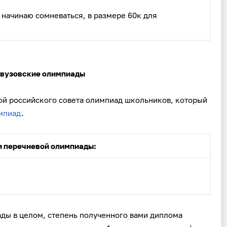
 начинаю сомневаться, в размере 60к для
и вузовские олимпиады
Вход
Регистрация
ой российского совета олимпиад школьников, который
импиад
.
Логин
и перечневой олимпиады:
Пароль
Антиспам:
Загрузка...
ады в целом, степень полученного вами диплома