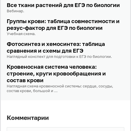
Все ткани растений для ЕГЭ по биологии
Вебинар.
Забыли пароль?
Даю согласие на
обработку своих персональных
Группы крови: таблица совместимости и
данных
на условиях и для целей, определённых в
резус-фактор для ЕГЭ по биологии
политике в отношении обработки персональных
данных
, а также принимаю
Пользовательское
Учебная схема.
соглашение
.
Фотосинтез и хемосинтез: таблица
сравнения и схемы для ЕГЭ
Войти
Наглядный конспект для подготовки к ЕГЭ по биологии.
Кровеносная система человека:
Войти через Вконтакте
строение, круги кровообращения и
состав крови
Войти через Яндекс
Наглядная схема кровеносной системы: сердце, сосуды,
состав крови, большой и ...
Комментарии