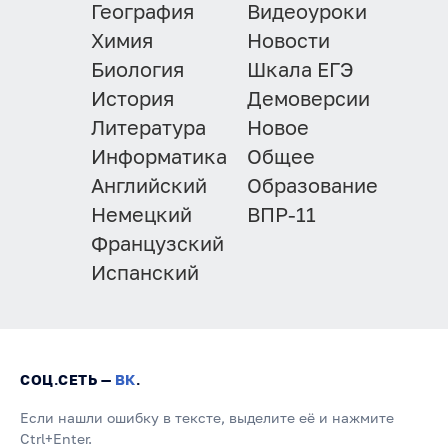
География
Видеоуроки
Химия
Новости
Биология
Шкала ЕГЭ
История
Демоверсии
Литература
Новое
Информатика
Общее
Английский
Образование
Немецкий
ВПР-11
Французский
Испанский
СОЦ.СЕТЬ —
ВК
.
Если нашли ошибку в тексте, выделите её и нажмите
Ctrl+Enter.