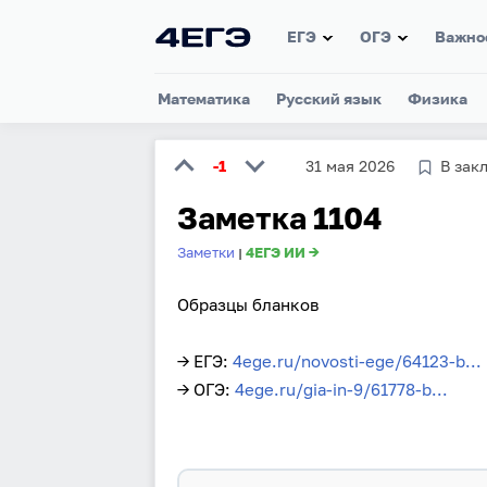
ЕГЭ
ОГЭ
Важно
Математика
Русский язык
Физика
-1
31 мая 2026
В зак
Заметка 1104
Заметки
4ЕГЭ ИИ →
|
Образцы бланков
→ ЕГЭ:
4ege.ru/novosti-ege/64123-b...
→ ОГЭ:
4ege.ru/gia-in-9/61778-b...