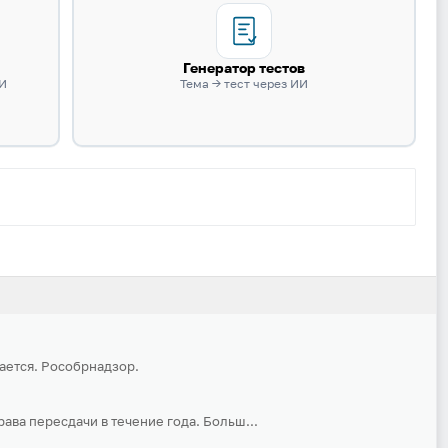
Генератор тестов
ИИ
Тема → тест через ИИ
Вход
Регистрация
Логин
ается. Рособрнадзор.
Пароль
рава пересдачи в течение года. Больш...