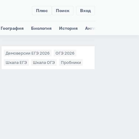
Плюс
Поиск
Вход
География
Биология
История
Английский
Немецки
Демоверсии ЕГЭ 2026
ОГЭ 2026
Шкала ЕГЭ
Шкала ОГЭ
Пробники