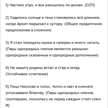
1) Настало утро, и все разошлись по домам. (ССП)
Антиспам:
Загрузка...
2) Садилось солнце и тени становились всё длиннее,
когда Архип подъехал к хутору
. (Общее придаточное
предложение в сложном)
Забыли пароль?
Даю согласие на
обработку своих персональных
3) Я
стал посещать
музеи и галереи и много
читать
.
данных
на условиях и для целей, определённых в
политике в отношении обработки персональных
(Пары однородных членов являются разными:
данных
, а также принимаю
Пользовательское
соглашение
.
однородные сказуемые и однородные дополнения)
Войти
4) На защиту родины встал
и стар и млад
.
(Устойчивое сочетание)
Войти через Вконтакте
5) Лицо Николая и голос, тепло и свет в комнате
Войти через Яндекс
успокаивали Власову. (Пары однородных членов,
группируем, поскольку не перед каждым стоит союз
И)