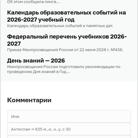
Об этом сообщила лингв...
Даю согласие на
обработку своих персональных
Календарь образовательных событий на
данных
на условиях и для целей, определённых в
политике в отношении обработки персональных
2026-2027 учебный год
данных
, а также принимаю
Пользовательское
Календарь образовательных событий и памятных дат.
соглашение
.
Федеральный перечень учебников 2026-
2027
Войти
Приказ Минпросвещения России от 22 июня 2026 г. №436.
День знаний — 2026
Войти через Вконтакте
Минпросвещения России подготовило рекомендации по
проведению Дня знаний в Год...
Войти через Яндекс
Комментарии