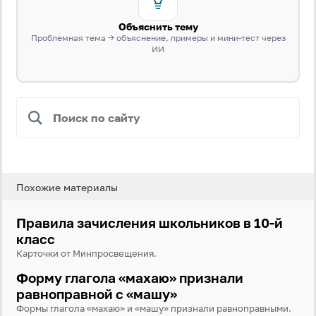
Объяснить тему
Проблемная тема → объяснение, примеры и мини-тест через
ИИ
Вход
Регистрация
Логин
Похожие материалы
Пароль
Правила зачисления школьников в 10-й
класс
Карточки от Минпросвещения.
Антиспам:
Загрузка...
Форму глагола «махаю» признали
равноправной с «машу»
Формы глагола «махаю» и «машу» признали равноправными.
Забыли пароль?