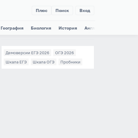
Плюс
Поиск
Вход
География
Биология
История
Английский
Немецки
Демоверсии ЕГЭ 2026
ОГЭ 2026
Шкала ЕГЭ
Шкала ОГЭ
Пробники