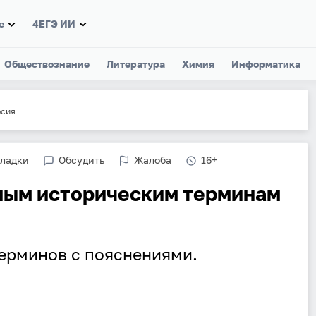
е
4ЕГЭ ИИ
Обществознание
Литература
Химия
Информатика
сия
кладки
Обсудить
Жалоба
16+
ным историческим терминам
ерминов с пояснениями.