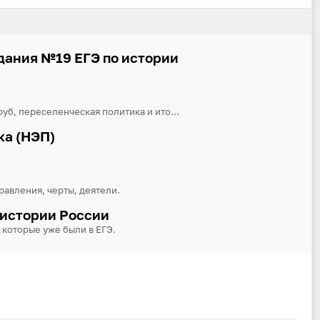
условиях и для целей, определённых в
политике в
отношении обработки персональных данных
, а также
принимаю
Пользовательское соглашение
.
дания №19 ЕГЭ по истории
Войти
Войти через Вконтакте
руб, переселенческая политика и ито...
ка (НЭП)
Войти через Яндекс
равления, черты, деятели.
 истории России
 которые уже были в ЕГЭ.