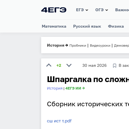
ЕГЭ
ОГЭ
Важно
Математика
Русский язык
Физика
История
→
|
|
Пробники
Видеоуроки
Демовер
+2
30 мая 2026
В за
Шпаргалка по слож
История
4ЕГЭ ИИ →
|
Сборник исторических т
сш ист т.pdf