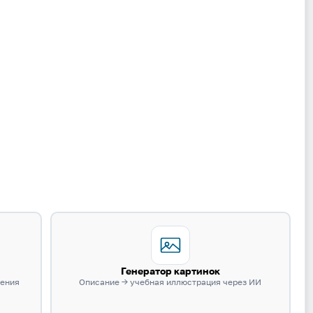
Вход
Регистрация
Логин
Пароль
Генератор картинок
нения
Описание → учебная иллюстрация через ИИ
Антиспам:
Загрузка...