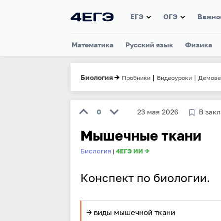
ЕГЭ
ОГЭ
Важно
Математика
Русский язык
Физика
Биология
→
|
|
Пробники
Видеоуроки
Демове
0
23 мая 2026
В зак
Мышечные ткани
Биология
4ЕГЭ ИИ →
|
Конспект по биологии.
→ виды мышечной ткани