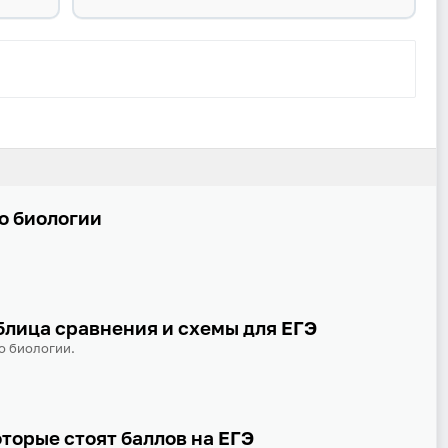
Забыли пароль?
Даю согласие на
обработку своих персональных данных
на
условиях и для целей, определённых в
политике в
отношении обработки персональных данных
, а также
принимаю
Пользовательское соглашение
.
Войти
по биологии
Войти через Вконтакте
Войти через Яндекс
блица сравнения и схемы для ЕГЭ
о биологии.
оторые стоят баллов на ЕГЭ