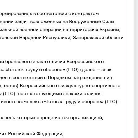
рмированиях в соответствии с контрактом
лнении задач, возложенных на Вооруженные Силы
Вход
Регистрация
иальной военной операции на территориях Украины,
ганской Народной Республики, Запорожской области
Логин
ли бронзового знака отличия Всероссийского
Пароль
 «Готов к труду и обороне» (ГТО) (далее — знак
ен в соответствии с Порядком награждения лиц,
(тестов) Всероссийского физкультурно-спортивного
Антиспам:
Загрузка...
е» (ГТО), соответствующими знаками отличия
ивного комплекса «Готов к труду и обороне» (ГТО);
Забыли пароль?
речень которых определяется организацией;
Даю согласие на
обработку своих персональных данных
на
условиях и для целей, определённых в
политике в
отношении обработки персональных данных
, а также
циях Российской Федерации,
принимаю
Пользовательское соглашение
.