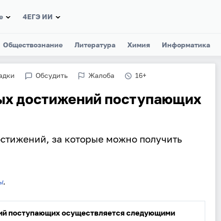
е
4ЕГЭ ИИ
Обществознание
Литература
Химия
Информатика
адки
Обсудить
Жалоба
16+
ых достижений поступающих
стижений, за которые можно получить
ы
.
ний поступающих осуществляется следующими