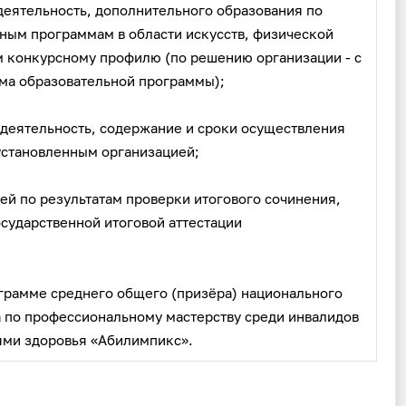
еятельность, дополнительного образования по
Войти
ым программам в области искусств, физической
м конкурсному профилю (по решению организации - с
ема образовательной программы);
Войти через Вконтакте
Войти через Яндекс
деятельность, содержание и сроки осуществления
установленным организацией;
ей по результатам проверки итогового сочинения,
сударственной итоговой аттестации
грамме среднего общего (призёра) национального
 по профессиональному мастерству среди инвалидов
ями здоровья «Абилимпикс».