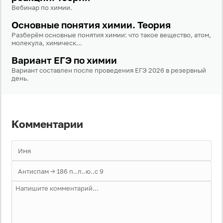
Вебинар по химии.
Пароль
Основные понятия химии. Теория
Разберём основные понятия химии: что такое вещество, атом,
молекула, химическ...
Антиспам:
Загрузка...
Вариант ЕГЭ по химии
Вариант составлен после проведения ЕГЭ 2026 в резервный
день.
Забыли пароль?
Даю согласие на
обработку своих персональных
данных
на условиях и для целей, определённых в
Комментарии
политике в отношении обработки персональных
данных
, а также принимаю
Пользовательское
соглашение
.
Войти
Войти через Вконтакте
Войти через Яндекс