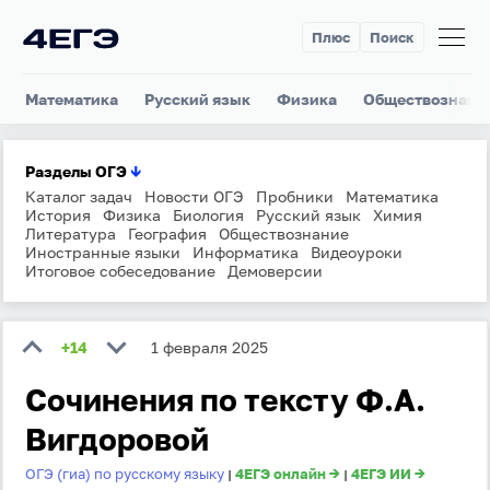
Плюс
Поиск
Математика
Русский язык
Физика
Обществознани
Разделы ОГЭ
↓
Каталог задач
Новости ОГЭ
Пробники
Математика
История
Физика
Биология
Русский язык
Химия
Литература
География
Обществознание
Иностранные языки
Информатика
Видеоуроки
Итоговое собеседование
Демоверсии
+14
1 февраля 2025
Сочинения по тексту Ф.А.
Вигдоровой
ОГЭ (гиа) по русскому языку
4ЕГЭ онлайн →
4ЕГЭ ИИ →
|
|