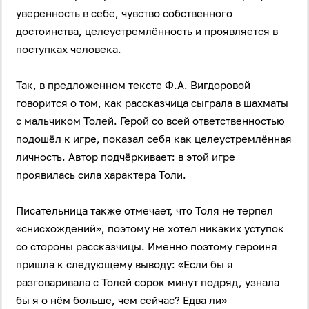
уверенность в себе, чувство собственного
достоинства, целеустремлённость и проявляется в
Пароль
поступках человека.
Так, в предложенном тексте Ф.А. Вигдоровой
Антиспам:
Загрузка...
говорится о том, как рассказчица сыграла в шахматы
с мальчиком Толей. Герой со всей ответственностью
Забыли пароль?
подошёл к игре, показал себя как целеустремлённая
Даю согласие на
обработку своих персональных
личность. Автор подчёркивает: в этой игре
данных
на условиях и для целей, определённых в
проявилась сила характера Толи.
политике в отношении обработки персональных
данных
, а также принимаю
Пользовательское
соглашение
.
Писательница также отмечает, что Толя не терпел
«снисхождений», поэтому не хотел никаких уступок
Войти
со стороны рассказчицы. Именно поэтому героиня
пришла к следующему выводу: «Если бы я
Войти через Вконтакте
разговаривала с Толей сорок минут подряд, узнала
бы я о нём больше, чем сейчас? Едва ли»
Войти через Яндекс