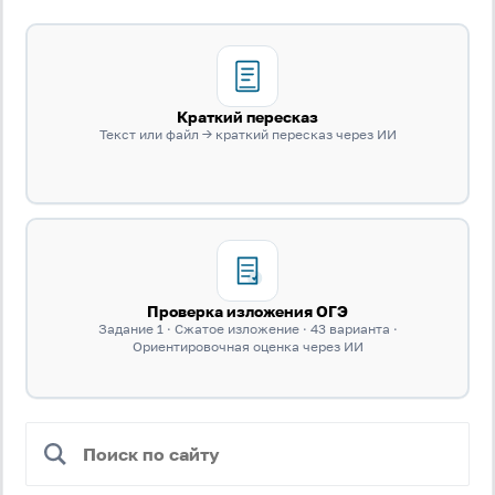
Антиспам:
Загрузка...
Забыли пароль?
Краткий пересказ
Даю согласие на
обработку своих персональных
Текст или файл → краткий пересказ через ИИ
данных
на условиях и для целей, определённых в
политике в отношении обработки персональных
данных
, а также принимаю
Пользовательское
соглашение
.
Войти
Проверка изложения ОГЭ
Войти через Вконтакте
Задание 1 · Сжатое изложение · 43 варианта ·
Ориентировочная оценка через ИИ
Войти через Яндекс