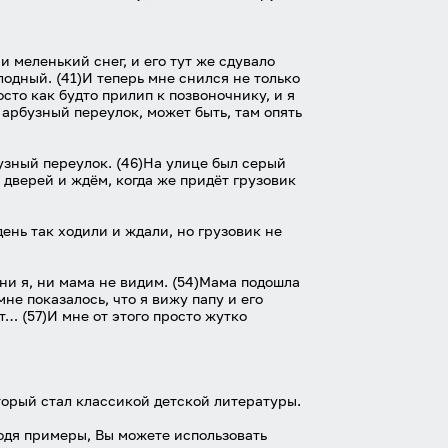
и меленький снег, и его тут же сдувало
лодный. (41)И теперь мне снился не только
сто как будто прилип к позвоночнику, и я
т арбузный переулок, может быть, там опять
узный переулок. (46)На улице был серый
 дверей и ждём, когда же придёт грузовик
ень так ходили и ждали, но грузовик не
о ни я, ни мама не видим. (54)Мама подошла
мне показалось, что я вижу папу и его
ут… (57)И мне от этого просто жутко
торый стал классикой детской литературы.
дя примеры, Вы можете использовать