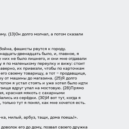
ому. (13)Он долго молчал, а потом сказали
)Война, фашисты рвутся к городу.
адцать-двенадцать было, и, главное, я
 у них не было лишнего, и они мне отдавали
ду я по маленькому переулку и вижу: стоит
Наверно, их привезли, чтобы по карточкам
 его своему товарищу, а тот ‒ продавщице,
ру от машины до магазина. (25)Я долго
потом я устал стоять и уже хотел было идти
узище вдруг упал на мостовую. (28)Прямо
вая, красная мякоть с сахарными
ись из серёдки. (30)И вот тут, когда я
только тут я понял, как мне хочется есть.
-ка, милый, арбуз, тащи, дома поешь!».
 доволок его до дому, позвал своего дружка