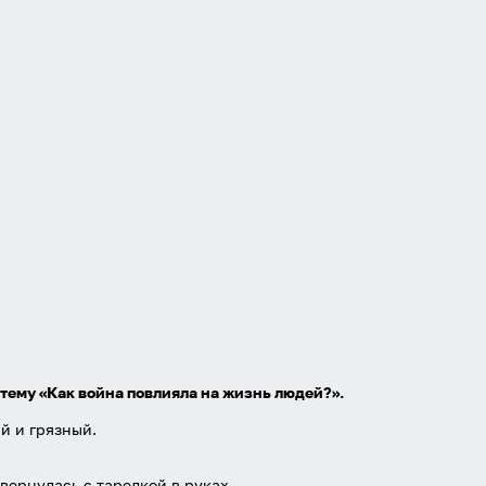
Забыли пароль?
Даю согласие на
обработку своих персональных данных
на
условиях и для целей, определённых в
политике в
отношении обработки персональных данных
, а также
принимаю
Пользовательское соглашение
.
Войти
Войти через Вконтакте
Войти через Яндекс
тему «Как война повлияла на жизнь людей?».
й и грязный.
вернулась с тарелкой в руках.