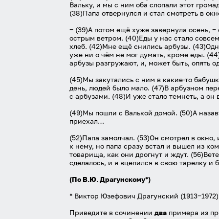
Вальку, и мы с ним оба слопали этот громад
(38)Папа отвернулся и стал смотреть в окн
‒ (39)А потом ещё хуже завернула осень, ‒ 
острым ветром. (40)Еды у нас стало совсем
хлеб. (42)Мне ещё снились арбузы. (43)Одн
уже ни о чём не мог думать, кроме еды. (44
арбузы разгружают, и, может быть, опять од
(45)Мы закутались с ним в какие-то бабуш
день, людей было мало. (47)В арбузном пер
с арбузами. (48)И уже стало темнеть, а он 
(49)Мы пошли с Валькой домой. (50)А назав
приехал…
(52)Папа замолчал. (53)Он смотрел в окно, 
к нему, но папа сразу встал и вышел из ком
товарища, как они дрогнут и ждут. (56)Вете
сделалось, и я вцепился в свою тарелку и 
(По В.Ю. Драгунскому*)
* Виктор Юзефович Драгунский (1913‒1972)
Приведите в сочинении
два
примера из пр