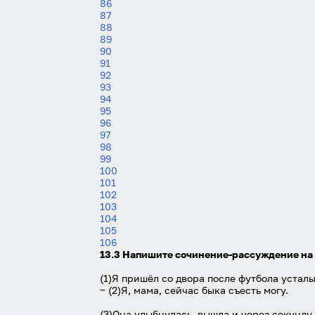
86
87
88
89
90
91
92
93
94
95
96
97
98
99
100
101
102
103
104
105
106
13.3 Напишите сочинение-рассуждение на 
(1)Я пришёл со двора после футбола усталы
‒ (2)Я, мама, сейчас быка съесть могу.
(3)Она улыбнулась, вышла и через секунду 