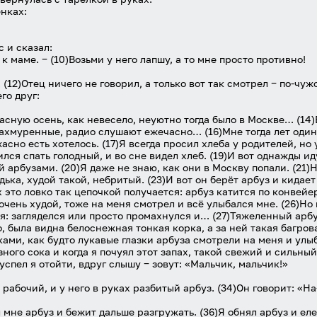
енках:
с и сказал:
 к маме. ‒ (10)Возьми у него лапшу, а то мне просто противно!
. (12)Отец ничего не говорил, а только вот так смотрел ‒ по-чуж
его друг:
ужасную осень, как невесело, неуютно тогда было в Москве… (14
нахмуренные, радио слушают ежечасно… (16)Мне тогда лет одинн
асно есть хотелось. (17)Я всегда просил хлеба у родителей, но
жился спать голодный, и во сне видел хлеб. (19)И вот однажды и
 арбузами. (20)Я даже не знаю, как они в Москву попали. (21)
дька, худой такой, небритый. (23)И вот он берёт арбуз и кидает
х это ловко так цепочкой получается: арбуз катится по конвейе
 очень худой, тоже на меня смотрел и всё улыбался мне. (26)Но 
бся: загляделся или просто промахнулся и… (27)Тяжеленный арб
о, была видна белоснежная тонкая корка, а за ней такая багро
и, как будто лукавые глазки арбуза смотрели на меня и улыбал
ого сока и когда я почуял этот запах, такой свежий и сильный, 
успел я отойти, вдруг слышу ‒ зовут: «Мальчик, мальчик!»
рабочий, и у него в руках разбитый арбуз. (34)Он говорит: «На
л мне арбуз и бежит дальше разгружать. (36)Я обнял арбуз и еле