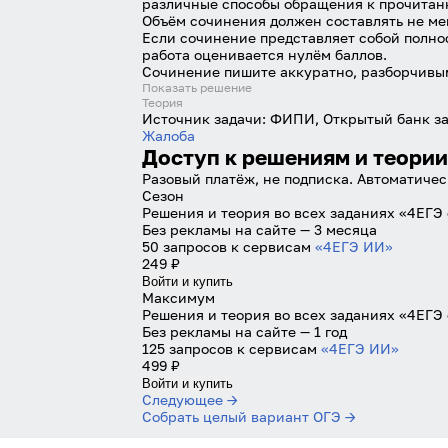
различные способы обращения к прочитанн
Объём сочинения должен составлять не мен
Если сочинение представляет собой полно
работа оценивается нулём баллов.
Сочинение пишите аккуратно, разборчивы
Показать решение
Теория
Источник задачи:
ФИПИ, Открытый банк за
Жалоба
Доступ к решениям и теории
Разовый платёж, не подписка. Автоматичес
Сезон
Решения и теория во всех заданиях «4ЕГЭ
Без рекламы на сайте — 3 месяца
50 запросов к сервисам
«4ЕГЭ ИИ»
249 ₽
Войти и купить
Максимум
Решения и теория во всех заданиях «4ЕГЭ 
Без рекламы на сайте — 1 год
125 запросов к сервисам
«4ЕГЭ ИИ»
499 ₽
Войти и купить
Следующее →
Собрать целый вариант ОГЭ →