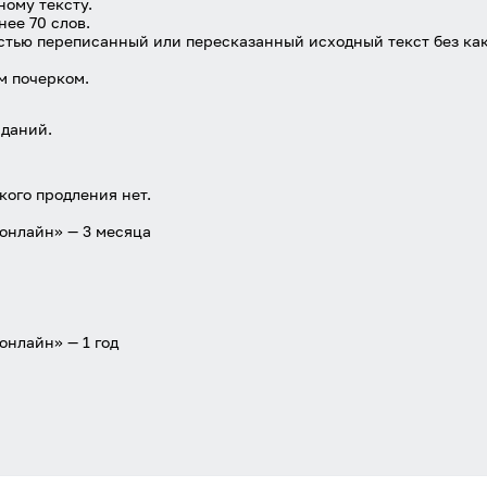
ому тексту.
ее 70 слов.
стью переписанный или пересказанный исходный текст без каки
м почерком.
даний.
кого продления нет.
 онлайн» — 3 месяца
онлайн» — 1 год