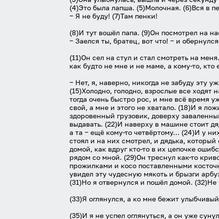
(4)Это была лапша. (5)Молочная. (6)Вся в п
‒ Я не буду! (7)Там пенки!
(8)И тут вошёл папа. (9)Он посмотрел на на
‒ Заелся ты, братец, вот что! ‒ и обернулся
(11)Он сел на стул и стал смотреть на меня
как будто не мне и не маме, а кому-то, кто 
‒ Нет, я, наверно, никогда не забуду эту 
(15)Холодно, голодно, взрослые все ходят 
тогда очень быстро рос, и мне всё время уж
свой, а мне и этого не хватало. (18)И я ло
здоровенный грузовик, доверху заваленный
выдавать. (22)И наверху в машине стоит дя
а та ‒ ещё кому-то четвёртому… (24)И у ни
стоял и на них смотрел, и дядька, который
домой, как вдруг кто-то в их цепочке оши
рядом со мной. (29)Он треснул как-то крив
прожилками и косо поставленными косточкам
увидел эту чудесную мякоть и брызги арбузн
(31)Но я отвернулся и пошёл домой. (32)Не 
(33)Я оглянулся, а ко мне бежит улыбчивый 
(35)И я не успел оглянуться, а он уже суну