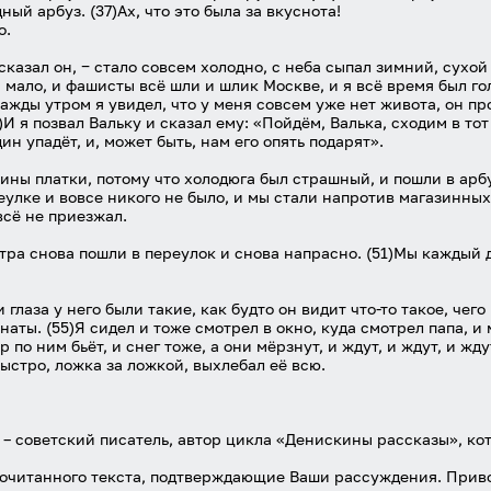
ный арбуз. (37)Ах, что это была за вкуснота!
о.
сказал он, ‒ стало совсем холодно, с неба сыпал зимний, сухой 
 мало, и фашисты всё шли и шлик Москве, и я всё время был го
ажды утром я увидел, что у меня совсем уже нет живота, он про
)И я позвал Вальку и сказал ему: «Пойдём, Валька, сходим в то
ин упадёт, и, может быть, нам его опять подарят».
кины платки, потому что холодюга был страшный, и пошли в арб
еулке и вовсе никого не было, и мы стали напротив магазинных
всё не приезжал.
тра снова пошли в переулок и снова напрасно. (51)Мы каждый д
и глаза у него были такие, как будто он видит что-то такое, чег
наты. (55)Я сидел и тоже смотрел в окно, куда смотрел папа, и 
р по ним бьёт, и снег тоже, а они мёрзнут, и ждут, и ждут, и жд
быстро, ложка за ложкой, выхлебал её всю.
 – советский писатель, автор цикла «Денискины рассказы», ко
очитанного текста, подтверждающие Ваши рассуждения. Приво