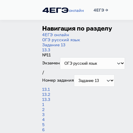
4ЕГЭ →
онлайн
Навигация по разделу
4ЕГЭ онлайн
ОГЭ русский язык
Задание 13
13.3
№11
Экзамен
/
Номер задания
13.1
13.2
13.3
1
2
3
4
5
6