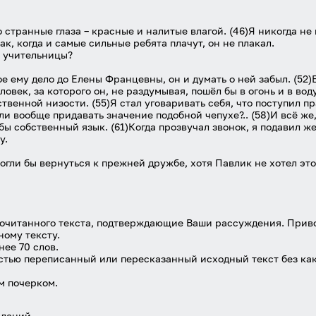
то странные глаза – красные и налитые влагой. (46)Я никогда н
к, когда и самые сильные ребята плачут, он не плакал.
за учительницы?
ое ему дело до Елены Францевны, он и думать о ней забыл. (52)
овек, за которого он, не раздумывая, пошёл бы в огонь и в воду
твенной низости. (55)Я стал уговаривать себя, что поступил пр
 ли вообще придавать значение подобной чепухе?.. (58)И всё ж
 бы собственный язык. (61)Когда прозвучал звонок, я подавил ж
у.
огли бы вернуться к прежней дружбе, хотя Павлик не хотел это
очитанного текста, подтверждающие Ваши рассуждения. Приво
ому тексту.
ее 70 слов.
стью переписанный или пересказанный исходный текст без каки
м почерком.
даний.