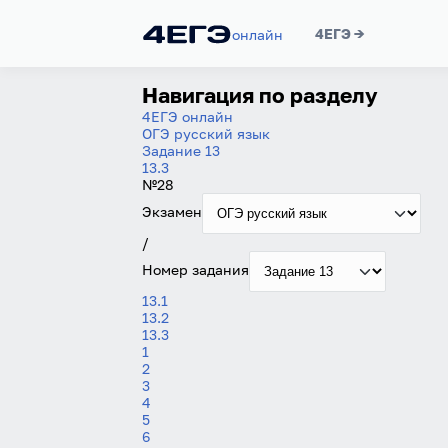
4ЕГЭ →
онлайн
Навигация по разделу
4ЕГЭ онлайн
ОГЭ русский язык
Задание 13
13.3
№28
Экзамен
/
Номер задания
13.1
13.2
13.3
1
2
3
4
5
6