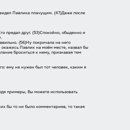
е видел Павлика плачущим. (47)Даже после
Его предал друг. (53)Спокойно, обыденно и
.
авильно. (56)Ну покричала на него
е, окажись Павлик на моём месте, назвал бы
елание броситься к нему, признавая тем
го: ему не нужен был тот человек, каким я
дя примеры, Вы можете использовать
х бы то ни было комментариев, то такая