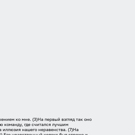
ением ко мне. (3)На первый взгляд так оно
ую команду, где считался лучшим
а иллюзия нашего неравенства. (7)На
8) Его нравственный кодекс был строже и