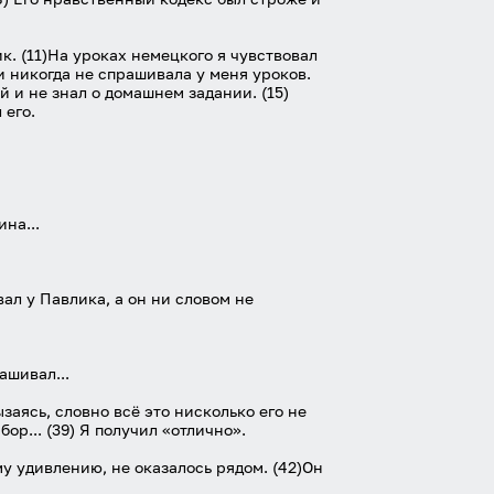
. (11)На уроках немецкого я чувствовал
и никогда не спрашивала у меня уроков.
ей и не знал о домашнем задании. (15)
 его.
на...
вал у Павлика, а он ни словом не
ашивал...
заясь, словно всё это нисколько его не
р... (39) Я получил «отлично».
ему удивлению, не оказалось рядом. (42)Он