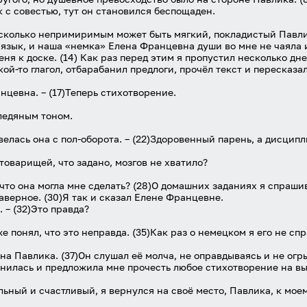
к с совестью, тут он становился беспощаден.
асколько непримиримым может быть мягкий, покладистый Павлик
л язык, и наша «немка» Елена Францевна души во мне не чаяла 
меня к доске. (14) Как раз перед этим я пропустил несколько дн
ой-то глагол, отбарабанил предлоги, прочёл текст и пересказал
нцевна. – (17)Теперь стихотворение.
 ледяным тоном.
велась она с пол-оборота. – (22)Здоровенный парень, а дисципли
у товарищей, что задано, мозгов не хватило?
Ну что она могла мне сделать? (28)О домашних заданиях я спраши
аверное. (30)Я так и сказал Елене Францевне.
 – (32)Это правда?
же понял, что это неправда. (35)Как раз о немецком я его не спр
а Павлика. (37)Он слушал её молча, не оправдываясь и не огры
нилась и предложила мне прочесть любое стихотворение на выбо
вольный и счастливый, я вернулся на своё место, Павлика, к мо