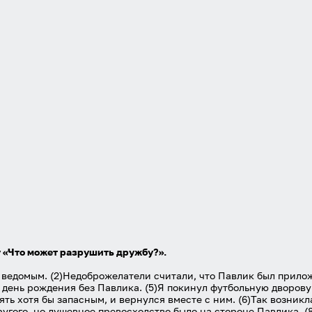
Даю согласие на
обработку своих персональных данных
на
условиях и для целей, определённых в
политике в
отношении обработки персональных данных
, а также
принимаю
Пользовательское соглашение
.
Войти
Войти через Вконтакте
Войти через Яндекс
 «Что может разрушить дружбу?».
– ведомым. (2)Недоброжелатели считали, что Павлик был прилож
а день рождения без Павлика. (5)Я покинул футбольную дворов
ть хотя бы запасным, и вернулся вместе с ним. (6)Так возникл
другого, но душевное превосходство было на стороне Павлика. (