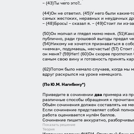
– (43)Ты чего это?..
(44)Он не ответил. (45)У него были какие-
самых жестоких, неравных и неудачных дра
– (48)Брось! – сказал я. – (49)Стоит ли из-
(50)Он молчал и глядел мимо меня. (51)Как
публично, ради грошовой выгоды предал чел
(54)Никому не хочется признаваться в собс
«немка», подумаешь, несчастье! (57) Стоит
он меня? (59)Нет! (60)Он скорее проглотил
самым свою вину и готовность принять кар
(62)Потом было немало случаев, когда мы м
вдруг раскрылся на уроке немецкого.
(По Ю.М. Нагибину*)
Приведите в сочинении
два
примера из пр
различные способы обращения к прочитанн
Объём сочинения должен составлять не мен
Если сочинение представляет собой полно
работа оценивается нулём баллов.
Сочинение пишите аккуратно, разборчивы
Показать решение
Теория
Источник задачи:
ФИПИ, Открытый банк за