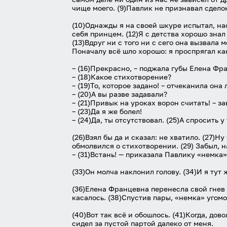
чище моего. (9)Павлик не признавал сдело
(10)Однажды я на своей шкуре испытал, н
себя принцем. (12)Я с детства хорошо зна
(13)Вдруг ни с того ни с сего она вызвала 
Поначалу всё шло хорошо: я проспрягал как
– (16)Прекрасно, – поджала губы Елена Фра
– (18)Какое стихотворение?
– (19)То, которое задано! – отчеканила она
– (20)А вы разве задавали?
– (21)Привык на уроках ворон считать! – за
– (23)Да я же болел!
– (24)Да, ты отсутствовал. (25)А спросить 
(26)Взял бы да и сказал: не хватило. (27)
обмолвился о стихотворении. (29) Забыл, н
– (31)Встань! — приказала Павлику «немка».
(33)Он молча наклонил голову. (34)И я тут 
(36)Елена Францевна перенесла свой гнев н
касалось. (38)Спустив пары, «немка» угомо
(40)Вот так всё и обошлось. (41)Когда, до
сидел за пустой партой далеко от меня.