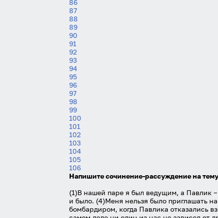
86
87
88
89
90
91
92
93
94
95
96
97
98
99
100
101
102
103
104
105
106
Напишите сочинение-рассуждение на тему
(1)В нашей паре я был ведущим, а Павлик 
и было. (4)Меня нельзя было приглашать н
бомбардиром, когда Павлика отказались взя
самом деле ни один из нас не зависел от 