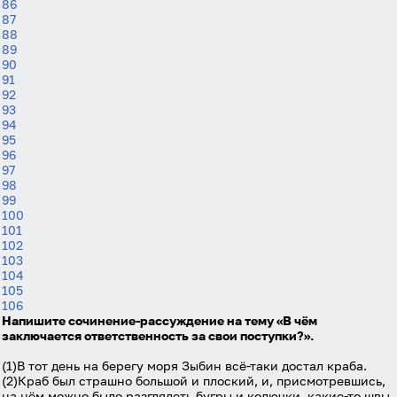
86
Вход
Регистрация
87
88
Логин
89
90
91
92
93
Пароль
94
95
96
97
Антиспам:
Загрузка...
98
99
100
101
Забыли пароль?
102
103
Даю согласие на
обработку своих персональных
104
данных
на условиях и для целей, определённых в
105
политике в отношении обработки персональных
106
данных
, а также принимаю
Пользовательское
Напишите сочинение-рассуждение на тему «В чём
соглашение
.
заключается ответственность за свои поступки?».
Войти
(1)В тот день на берегу моря Зыбин всё-таки достал краба.
(2)Краб был страшно большой и плоский, и, присмотревшись,
на нём можно было разглядеть бугры и колючки, какие-то швы,