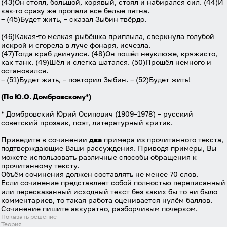
(43)Он стоял, большой, корявый, стоял и набирался сил. (44)И
как-то сразу же пропали все белые пятна.
– (45)Будет жить, – сказал Зыбин твёрдо.
(46)Какая-то мелкая рыбёшка приплыла, сверкнула голубой
искрой и сгорела в луче фонаря, исчезла.
(47)Тогда краб двинулся. (48)Он пошёл неуклюже, кряжисто,
как танк. (49)Шёл и слегка шатался. (50)Прошёл немного и
остановился.
– (51)Будет жить, – повторил Зыбин. – (52)Будет жить!
(По Ю.О. Домбровскому*)
* Домбровский Юрий Осипович (1909–1978) – русский
советский прозаик, поэт, литературный критик.
Приведите в сочинении
два
примера из прочитанного текста,
подтверждающие Ваши рассуждения. Приводя примеры, Вы
можете использовать различные способы обращения к
прочитанному тексту.
Объём сочинения должен составлять не менее 70 слов.
Если сочинение представляет собой полностью переписанный
или пересказанный исходный текст без каких бы то ни было
комментариев, то такая работа оценивается нулём баллов.
Сочинение пишите аккуратно, разборчивым почерком.
Показать решение
Теория