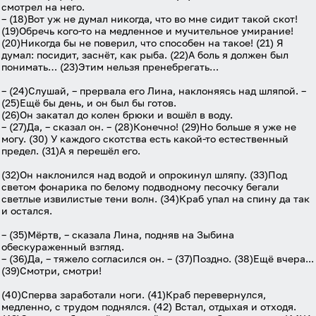
смотрел на него.
– (18)Вот уж не думал никогда, что во мне сидит такой скот!
(19)Обречь кого-то на медленное и мучительное умирание!
(20)Никогда бы не поверил, что способен на такое! (21) Я
думал: посидит, заснёт, как рыба. (22)А боль я должен был
понимать… (23)Этим нельзя пренебрегать…
– (24)Слушай, – прервала его Лина, наклоняясь над шляпой. –
(25)Ещё бы день, и он был бы готов.
(26)Он закатал до колен брюки и вошёл в воду.
– (27)Да, – сказал он. – (28)Конечно! (29)Но больше я уже не
могу. (30) У каждого скотства есть какой-то естественный
предел. (31)А я перешёл его.
(32)Он наклонился над водой и опрокинул шляпу. (33)Под
светом фонарика по белому подводному песочку бегали
светлые извилистые тени волн. (34)Краб упал на спину да так
и остался.
– (35)Мёртв, – сказала Лина, подняв на Зыбина
обескураженный взгляд.
– (36)Да, – тяжело согласился он. – (37)Поздно. (38)Ещё вчера...
(39)Смотри, смотри!
(40)Сперва заработали ноги. (41)Краб перевернулся,
медленно, с трудом поднялся. (42) Встал, отдыхая и отходя.