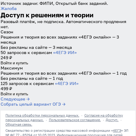
Источник задачи:
ФИПИ, Открытый банк заданий.
Жалоба
Доступ к решениям и теории
Разовый платёж, не подписка. Автоматического продления
нет.
Сезон
Решения и теория во всех заданиях «4ЕГЭ онлайн» — 3
месяца
Без рекламы на сайте — 3 месяца
50 запросов к сервисам
«4ЕГЭ ИИ»
249 ₽
Войти и купить
Максимум
Решения и теория во всех заданиях «4ЕГЭ онлайн» — 1 год
Без рекламы на сайте — 1 год
125 запросов к сервисам
«4ЕГЭ ИИ»
499 ₽
Войти и купить
Следующее →
Собрать целый вариант ОГЭ →
Политика обработки персональных данных.
·
Согласие на обработку
персональных данных.
·
Пользовательское соглашение.
·
Доступ.
·
Обратная связь.
Свидетельство о регистрации средства массовой информации «
4ЕГЭ
» ЭЛ
№ ФС 77 - 85294 от 10.05.2023. Информационная продукция для детей,