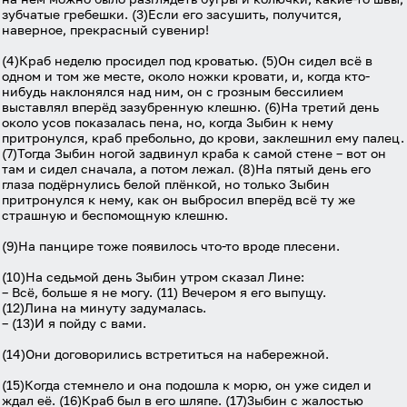
зубчатые гребешки. (3)Если его засушить, получится,
Войти через Вконтакте
наверное, прекрасный сувенир!
(4)Краб неделю просидел под кроватью. (5)Он сидел всё в
Войти через Яндекс
одном и том же месте, около ножки кровати, и, когда кто-
нибудь наклонялся над ним, он с грозным бессилием
выставлял вперёд зазубренную клешню. (6)На третий день
около усов показалась пена, но, когда Зыбин к нему
притронулся, краб пребольно, до крови, заклешнил ему палец.
(7)Тогда Зыбин ногой задвинул краба к самой стене – вот он
там и сидел сначала, а потом лежал. (8)На пятый день его
глаза подёрнулись белой плёнкой, но только Зыбин
притронулся к нему, как он выбросил вперёд всё ту же
страшную и беспомощную клешню.
(9)На панцире тоже появилось что-то вроде плесени.
(10)На седьмой день Зыбин утром сказал Лине:
– Всё, больше я не могу. (11) Вечером я его выпущу.
(12)Лина на минуту задумалась.
– (13)И я пойду с вами.
(14)Они договорились встретиться на набережной.
(15)Когда стемнело и она подошла к морю, он уже сидел и
ждал её. (16)Краб был в его шляпе. (17)3ыбин с жалостью