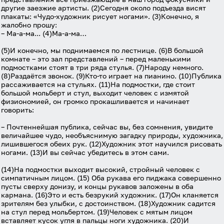
политике в отношении обработки персональных
другие заезжие артисты. (2)Сегодня около подъезда висят
данных
, а также принимаю
Пользовательское
плакаты: «Чудо-художник рисует ногами». (3)Конечно, я
соглашение
.
жалобно прошу:
– Ма-а-ма... (4)Ма-а-ма…
Войти
(5)И конечно, мы поднимаемся по лестнице. (6)В большой
комнате – это зал представлений – перед маленькими
подмостками стоят в три ряда стулья. (7)Народу немного.
Войти через Вконтакте
(8)Раздаётся звонок. (9)Кто-то играет на пианино. (10)Публика
рассаживается на стульях. (11)На подмостки, где стоит
большой мольберт и стул, выходит человек с измятой
Войти через Яндекс
физиономией, он громко прокашливается и начинает
говорить:
– Почтеннейшая публика, сейчас вы, без сомнения, увидите
величайшее чудо, необъяснимую загадку природы, художника,
лишившегося обеих рук. (12)Художник этот научился рисовать
ногами. (13)И вы сейчас убедитесь в этом сами.
(14)На подмостки выходит высокий, стройный человек с
симпатичным лицом. (15) Оба рукава его пиджака совершенно
пусты сверху донизу, и концы рукавов заложены в оба
кармана. (16)Это и есть безрукий художник. (17)Он кланяется
зрителям без улыбки, с достоинством. (18)Художник садится
на стул перед мольбертом. (19)Человек с мятым лицом
вставляет кусок угля в пальцы ноги художника. (20)И