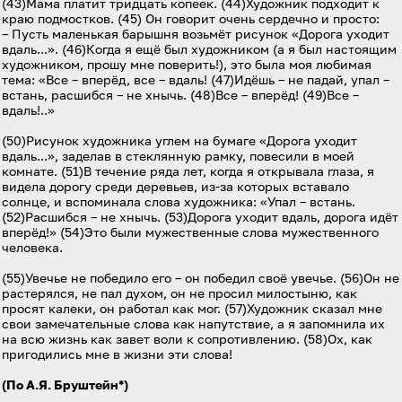
(43)Мама платит тридцать копеек. (44)Художник подходит к
краю подмостков. (45) Он говорит очень сердечно и просто:
– Пусть маленькая барышня возьмёт рисунок «Дорога уходит
вдаль...». (46)Когда я ещё был художником (а я был настоящим
художником, прошу мне поверить!), это была моя любимая
тема: «Все – вперёд, все – вдаль! (47)Идёшь – не падай, упал –
встань, расшибся – не хнычь. (48)Все – вперёд! (49)Все –
вдаль!..»
(50)Рисунок художника углем на бумаге «Дорога уходит
вдаль...», заделав в стеклянную рамку, повесили в моей
комнате. (51)В течение ряда лет, когда я открывала глаза, я
видела дорогу среди деревьев, из-за которых вставало
солнце, и вспоминала слова художника: «Упал – встань.
(52)Расшибся – не хнычь. (53)Дорога уходит вдаль, дорога идёт
вперёд!» (54)Это были мужественные слова мужественного
человека.
(55)Увечье не победило его – он победил своё увечье. (56)Он не
растерялся, не пал духом, он не просил милостыню, как
просят калеки, он работал как мог. (57)Художник сказал мне
свои замечательные слова как напутствие, а я запомнила их
на всю жизнь как завет воли к сопротивлению. (58)Ох, как
пригодились мне в жизни эти слова!
(По А.Я. Бруштейн*)