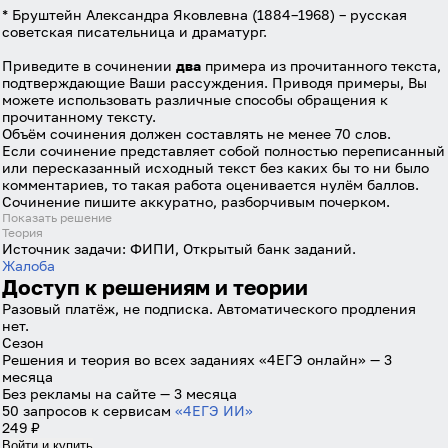
* Бруштейн Александра Яковлевна (1884–1968) – русская
советская писательница и драматург.
Приведите в сочинении
два
примера из прочитанного текста,
подтверждающие Ваши рассуждения. Приводя примеры, Вы
можете использовать различные способы обращения к
прочитанному тексту.
Объём сочинения должен составлять не менее 70 слов.
Если сочинение представляет собой полностью переписанный
или пересказанный исходный текст без каких бы то ни было
комментариев, то такая работа оценивается нулём баллов.
Сочинение пишите аккуратно, разборчивым почерком.
Показать решение
Теория
Источник задачи:
ФИПИ, Открытый банк заданий.
Жалоба
Доступ к решениям и теории
Разовый платёж, не подписка. Автоматического продления
нет.
Сезон
Решения и теория во всех заданиях «4ЕГЭ онлайн» — 3
месяца
Без рекламы на сайте — 3 месяца
50 запросов к сервисам
«4ЕГЭ ИИ»
249 ₽
Войти и купить