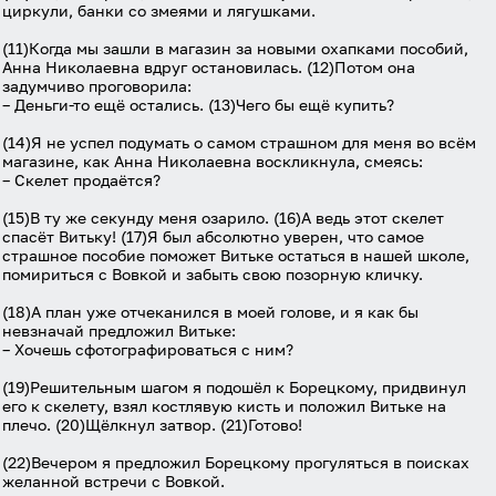
циркули, банки со змеями и лягушками.
(11)Когда мы зашли в магазин за новыми охапками пособий,
Анна Николаевна вдруг остановилась. (12)Потом она
задумчиво проговорила:
– Деньги-то ещё остались. (13)Чего бы ещё купить?
(14)Я не успел подумать о самом страшном для меня во всём
магазине, как Анна Николаевна воскликнула, смеясь:
– Скелет продаётся?
(15)В ту же секунду меня озарило. (16)А ведь этот скелет
спасёт Витьку! (17)Я был абсолютно уверен, что самое
страшное пособие поможет Витьке остаться в нашей школе,
помириться с Вовкой и забыть свою позорную кличку.
(18)А план уже отчеканился в моей голове, и я как бы
невзначай предложил Витьке:
– Хочешь сфотографироваться с ним?
(19)Решительным шагом я подошёл к Борецкому, придвинул
его к скелету, взял костлявую кисть и положил Витьке на
плечо. (20)Щёлкнул затвор. (21)Готово!
(22)Вечером я предложил Борецкому прогуляться в поисках
желанной встречи с Вовкой.