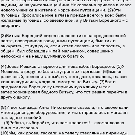
соглашение
.
льдины, наша учительница Анна Николаевна привела в класс
нового ученика в кителе с морскими пуговицами. (2)Эти
пуговицы бросились мне в глаза прежде всего: у всех были
Войти
железные пуговицы со звёздочкой, а у Витьки Борецкого – с
якорями.
(3)Витька Борецкий сидел в классе тихо на предпоследней
Войти через Вконтакте
парте, посверкивал завидными пуговицами, был тих и
аккуратен, тянул руку, если хотел сказать или спросить, в
Войти через Яндекс
общем, был образцовым пай-мальчиком, совершенно
непохожим на нашу шумливую братию.
(4)Вовка Мешков с первого дня невзлюбил Борецкого. (5)У
Мешкова о́троду не было внутренних тормозов. (6)Был он
развязный, невоспитанный, и у него даже, казалось, глазки
хищно щурились, когда он смотрел на Витьку. (7)Вот и
придумал он Борецкому неприличную кличку и так
затерроризировал бедного Витьку, что тот решил перейти в
другую школу.
(8)И вот однажды Анна Николаевна сказала, что школе дали
много денег для оборудования, и мы отправились в магазин
наглядных пособий.
– (9)Ребята, выбирайте, что вам нравится! – скомандовала
Анна Николаевна.
(10)Мы, как дрова, таскали на телегу стеклянные пирамиды,