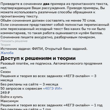
Приведите в сочинении
два
примера из прочитанного текста,
подтверждающие Ваши рассуждения. Приводя примеры, Вы
можете использовать различные способы обращения к
прочитанному тексту.
Объём сочинения должен составлять не менее 70 слов.
Если сочинение представляет собой полностью переписанный
или пересказанный исходный текст без каких бы то ни было
комментариев, то такая работа оценивается нулём баллов.
Сочинение пишите аккуратно, разборчивым почерком.
Показать решение
Теория
Источник задачи:
ФИПИ, Открытый банк заданий.
Жалоба
Доступ к решениям и теории
Разовый платёж, не подписка. Автоматического продления
нет.
Сезон
Решения и теория во всех заданиях «4ЕГЭ онлайн» — 3
месяца
Без рекламы на сайте — 3 месяца
50 запросов к сервисам
«4ЕГЭ ИИ»
249 ₽
Войти и купить
Максимум
Решения и теория во всех заданиях «4ЕГЭ онлайн» — 1 год
Без рекламы на сайте — 1 год