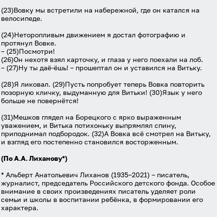
(23)Вовку мы встретили на набережной, где он катался на
велосипеде.
(24)Неторопливым движением я достал фотографию и
протянул Вовке.
– (25)Посмотри!
(26)Он нехотя взял карточку, и глаза у него поехали на лоб.
– (27)Ну ты даё-ёшь! – прошептал он и уставился на Витьку.
(28)Я ликовал. (29)Пусть попробует теперь Вовка повторить
позорную кличку, выдуманную для Витьки! (30)Язык у него
больше не повернётся!
(31)Мешков глядел на Борецкого с ярко выраженным
уважением, и Витька потихоньку выпрямлял спину,
приподнимал подбородок. (32)А Вовка всё смотрел на Витьку,
и взгляд его постепенно становился восторженным.
(По А.А. Лиханову*)
* Альберт Анатольевич Лиханов (1935–2021) – писатель,
журналист, председатель Российского детского фонда. Особое
внимание в своих произведениях писатель уделяет роли
семьи и школы в воспитании ребёнка, в формировании его
характера.