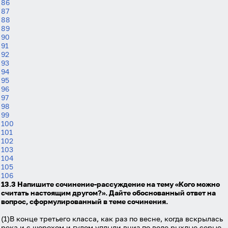
86
87
88
89
90
91
Вход
Регистрация
92
93
94
Логин
95
96
97
98
Пароль
99
100
101
102
103
Антиспам:
Загрузка...
104
105
106
13.3 Напишите сочинение-рассуждение на тему «Кого можно
Забыли пароль?
считать настоящим другом?». Дайте обоснованный ответ на
Даю согласие на
обработку своих персональных
вопрос, сформулированный в теме сочинения.
данных
на условиях и для целей, определённых в
политике в отношении обработки персональных
(1)В конце третьего класса, как раз по весне, когда вскрылась
данных
, а также принимаю
Пользовательское
река и с шорохом и гулом уплыли вниз по воде рыхлые серые