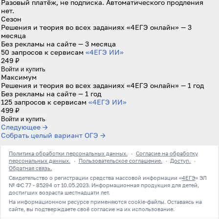
Разовый платёж, не подписка. Автоматического продления
нет.
Войти через Яндекс
Сезон
Решения и теория во всех заданиях «4ЕГЭ онлайн» — 3
месяца
Без рекламы на сайте — 3 месяца
50 запросов к сервисам
«4ЕГЭ ИИ»
249 ₽
Войти и купить
Максимум
Решения и теория во всех заданиях «4ЕГЭ онлайн» — 1 год
Без рекламы на сайте — 1 год
125 запросов к сервисам
«4ЕГЭ ИИ»
499 ₽
Войти и купить
Следующее →
Собрать целый вариант ОГЭ →
Политика обработки персональных данных.
·
Согласие на обработку
персональных данных.
·
Пользовательское соглашение.
·
Доступ.
·
Обратная связь.
Свидетельство о регистрации средства массовой информации «
4ЕГЭ
» ЭЛ
№ ФС 77 - 85294 от 10.05.2023. Информационная продукция для детей,
достигших возраста шестнадцати лет.
На информационном ресурсе применяются cookie-файлы. Оставаясь на
сайте, вы подтверждаете своё согласие на их использование.