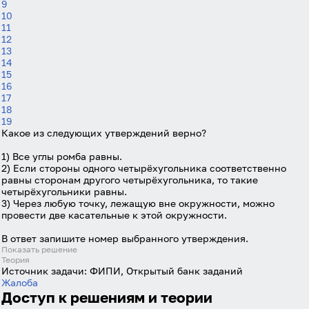
9
Логин
10
11
12
13
14
Пароль
15
16
17
18
Антиспам:
Загрузка...
19
Какое из следующих утверждений верно?
1) Все углы ромба равны.
Забыли пароль?
2) Если стороны одного четырёхугольника соответственно
равны сторонам другого четырёхугольника, то такие
Даю согласие на
обработку своих персональных
четырёхугольники равны.
данных
на условиях и для целей, определённых в
3) Через любую точку, лежащую вне окружности, можно
политике в отношении обработки персональных
провести две касательные к этой окружности.
данных
, а также принимаю
Пользовательское
соглашение
.
В ответ запишите номер выбранного утверждения.
Показать решение
Теория
Войти
Источник задачи:
ФИПИ, Открытый банк заданий
Жалоба
Доступ к решениям и теории
Войти через Вконтакте