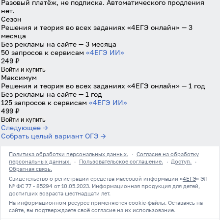
Разовый платёж, не подписка. Автоматического продления
нет.
Войти через Яндекс
Сезон
Решения и теория во всех заданиях «4ЕГЭ онлайн» — 3
месяца
Без рекламы на сайте — 3 месяца
50 запросов к сервисам
«4ЕГЭ ИИ»
249 ₽
Войти и купить
Максимум
Решения и теория во всех заданиях «4ЕГЭ онлайн» — 1 год
Без рекламы на сайте — 1 год
125 запросов к сервисам
«4ЕГЭ ИИ»
499 ₽
Войти и купить
Следующее →
Собрать целый вариант ОГЭ →
Политика обработки персональных данных.
·
Согласие на обработку
персональных данных.
·
Пользовательское соглашение.
·
Доступ.
·
Обратная связь.
Свидетельство о регистрации средства массовой информации «
4ЕГЭ
» ЭЛ
№ ФС 77 - 85294 от 10.05.2023. Информационная продукция для детей,
достигших возраста шестнадцати лет.
На информационном ресурсе применяются cookie-файлы. Оставаясь на
сайте, вы подтверждаете своё согласие на их использование.