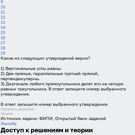
9
Логин
10
11
12
13
14
Пароль
15
16
17
18
Антиспам:
Загрузка...
19
Какое из следующих утверждений верно?
1) Вертикальные углы равны.
Забыли пароль?
2) Две прямые, параллельные третьей прямой,
перпендикулярны.
Даю согласие на
обработку своих персональных
3) Диагонали любого прямоугольника делят его на четыре
данных
на условиях и для целей, определённых в
равных треугольника. В ответ запишите номер выбранного
политике в отношении обработки персональных
утверждения.
данных
, а также принимаю
Пользовательское
соглашение
.
В ответ запишите номер выбранного утверждения.
Показать решение
Теория
Войти
Источник задачи:
ФИПИ, Открытый банк заданий
Жалоба
Доступ к решениям и теории
Войти через Вконтакте