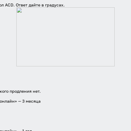
ол ACD. Ответ дайте в градусах.
Войти
Войти через Вконтакте
Войти через Яндекс
кого продления нет.
 онлайн» — 3 месяца
онлайн» — 1 год