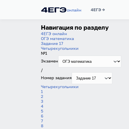
4ЕГЭ →
онлайн
Навигация по разделу
4ЕГЭ онлайн
ОГЭ математика
Задание 17
Четырехугольники
№1
Экзамен
/
Номер задания
Четырехугольники
1
2
3
4
5
6
7
8